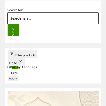
Search for:
S
E
A
R
C
H
B
U
T
T
Filter products
O
N
Close
Filter by Language
Language
Urdu
Apply