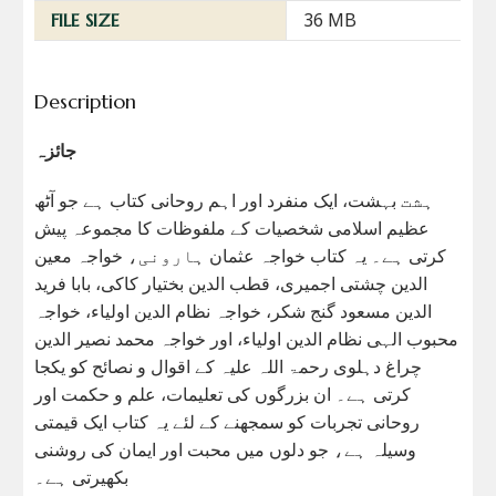
36 MB
FILE SIZE
Description
جائزہ
ہشت بہشت، ایک منفرد اور اہم روحانی کتاب ہے جو آٹھ
عظیم اسلامی شخصیات کے ملفوظات کا مجموعہ پیش
کرتی ہے۔ یہ کتاب خواجہ عثمان ہارونی، خواجہ معین
الدین چشتی اجمیری، قطب الدین بختیار کاکی، بابا فرید
الدین مسعود گنج شکر، خواجہ نظام الدین اولیاء، خواجہ
محبوب الہی نظام الدین اولیاء، اور خواجہ محمد نصیر الدین
چراغ دہلوی رحمۃ اللہ علیہ کے اقوال و نصائح کو یکجا
کرتی ہے۔ ان بزرگوں کی تعلیمات، علم و حکمت اور
روحانی تجربات کو سمجھنے کے لئے یہ کتاب ایک قیمتی
وسیلہ ہے، جو دلوں میں محبت اور ایمان کی روشنی
بکھیرتی ہے۔