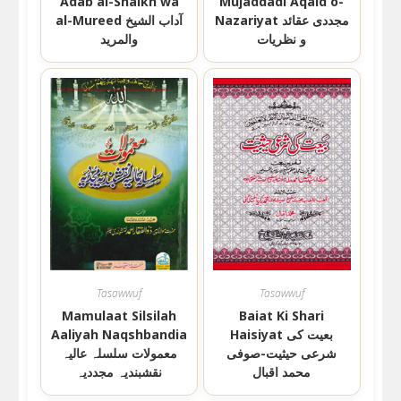
Adab al-Shaikh wa
Mujaddadi Aqaid o-
Nazariyat مجددی عقائد
al-Mureed آداب الشیخ
و نظریات
والمرید
Tasawwuf
Tasawwuf
Mamulaat Silsilah
Baiat Ki Shari
Haisiyat بعیت کی
Aaliyah Naqshbandia
شرعی حیثیت-صوفی
معمولات سلسلہ عالیہ
محمد اقبال
نقشبندیہ مجددیہ