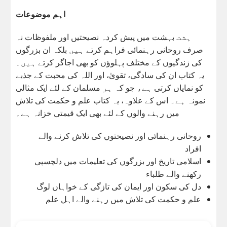
اہم موضوعات
ہشت بہشت میں پیش کردہ نصیحتیں اور ملفوظات نہ
صرف روحانی رہنمائی فراہم کرتے ہیں بلکہ ان بزرگوں
کی زندگیوں کے مختلف پہلوؤں کو بھی اجاگر کرتے ہیں۔
یہ کتاب ان کی سادگی، تقویٰ، اور اللہ کی محبت کے جذبے
کو نمایاں کرتی ہے، جو کہ ہر مسلمان کے لئے ایک مثالی
نمونہ ہے۔ اس کے علاوہ، یہ کتاب علم و حکمت کی تلاش
میں رہنے والوں کے لئے بھی ایک قیمتی خزانہ ہے۔
روحانی رہنمائی اور نصیحتوں کی تلاش کرنے والے
افراد
اسلامی تاریخ اور بزرگوں کی تعلیمات میں دلچسپی
رکھنے والے طلباء
دل کی سکون اور ایمان کی تازگی کے خواہاں لوگ
علم و حکمت کی تلاش میں رہنے والے اہل علم