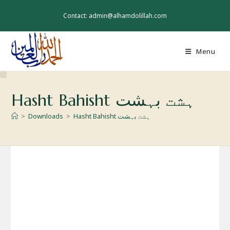
Skip
to
Contact: admin@alhamdolillah.com
content
Menu
Hasht Bahisht ہشت بہشت
Hasht Bahisht ہشت بہشت
>
Downloads
>