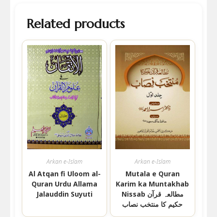
Related products
Arkan e-Islam
Arkan e-Islam
Al Atqan fi Uloom al-
Mutala e Quran
Quran Urdu Allama
Karim ka Muntakhab
Nissab مطالعہ قرآن
Jalauddin Suyuti
حکیم کا منتخب نصاب