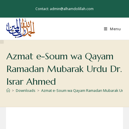
Skip
to
Contact: admin@alhamdolillah.com
content
Menu
Azmat e-Soum wa Qayam
Ramadan Mubarak Urdu Dr.
Israr Ahmed
>
Downloads
>
Azmat e-Soum wa Qayam Ramadan Mubarak Urdu D