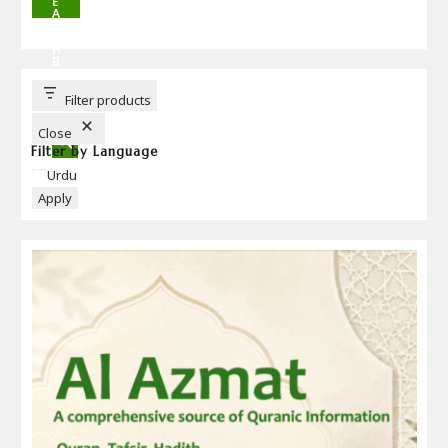
E
A
R
C
H
B
U
T
T
Filter products
O
N
Close
Filter by Language
Language
Urdu
Apply