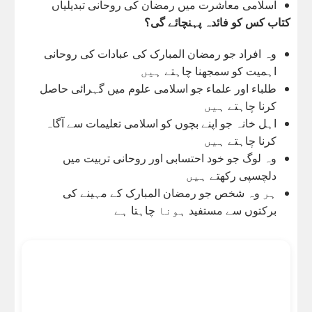
اسلامی معاشرت میں رمضان کی روحانی تبدیلیاں
کتاب کس کو فائدہ پہنچائے گی؟
وہ افراد جو رمضان المبارک کی عبادات کی روحانی
اہمیت کو سمجھنا چاہتے ہیں
طلباء اور علماء جو اسلامی علوم میں گہرائی حاصل
کرنا چاہتے ہیں
اہل خانہ جو اپنے بچوں کو اسلامی تعلیمات سے آگاہ
کرنا چاہتے ہیں
وہ لوگ جو خود احتسابی اور روحانی تربیت میں
دلچسپی رکھتے ہیں
ہر وہ شخص جو رمضان المبارک کے مہینے کی
برکتوں سے مستفید ہونا چاہتا ہے