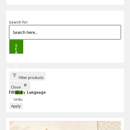
Search for:
S
E
A
R
C
H
B
U
T
T
Filter products
O
N
Close
Filter by Language
Language
Urdu
Apply