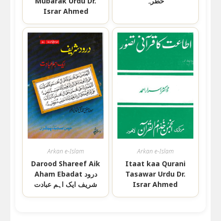
خطرہ
Mubarak Urdu Dr.
Israr Ahmed
Arkan e-Islam
Arkan e-Islam
Darood Shareef Aik
Itaat kaa Qurani
Tasawar Urdu Dr.
Aham Ebadat درود
Israr Ahmed
شریف ایک اہم عبادت