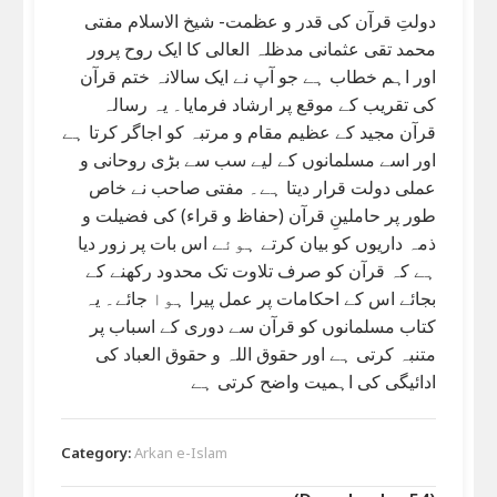
دولتِ قرآن کی قدر و عظمت- شیخ الاسلام مفتی
محمد تقی عثمانی مدظلہ العالی کا ایک روح پرور
اور اہم خطاب ہے جو آپ نے ایک سالانہ ختم قرآن
کی تقریب کے موقع پر ارشاد فرمایا۔ یہ رسالہ
قرآن مجید کے عظیم مقام و مرتبہ کو اجاگر کرتا ہے
اور اسے مسلمانوں کے لیے سب سے بڑی روحانی و
عملی دولت قرار دیتا ہے۔ مفتی صاحب نے خاص
طور پر حاملینِ قرآن (حفاظ و قراء) کی فضیلت و
ذمہ داریوں کو بیان کرتے ہوئے اس بات پر زور دیا
ہے کہ قرآن کو صرف تلاوت تک محدود رکھنے کے
بجائے اس کے احکامات پر عمل پیرا ہوا جائے۔ یہ
کتاب مسلمانوں کو قرآن سے دوری کے اسباب پر
متنبہ کرتی ہے اور حقوق اللہ و حقوق العباد کی
ادائیگی کی اہمیت واضح کرتی ہے
Category:
Arkan e-Islam