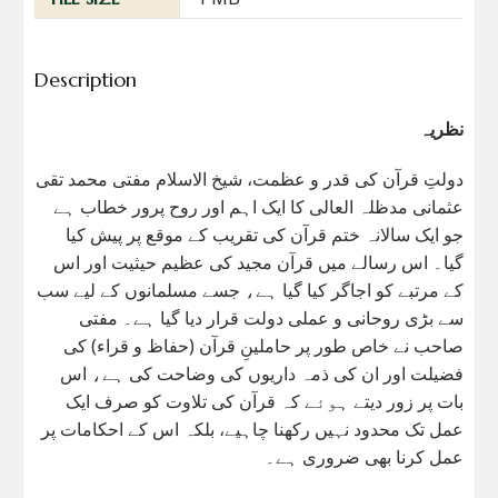
Description
نظریہ
دولتِ قرآن کی قدر و عظمت، شیخ الاسلام مفتی محمد تقی
عثمانی مدظلہ العالی کا ایک اہم اور روح پرور خطاب ہے
جو ایک سالانہ ختم قرآن کی تقریب کے موقع پر پیش کیا
گیا۔ اس رسالے میں قرآن مجید کی عظیم حیثیت اور اس
کے مرتبے کو اجاگر کیا گیا ہے، جسے مسلمانوں کے لیے سب
سے بڑی روحانی و عملی دولت قرار دیا گیا ہے۔ مفتی
صاحب نے خاص طور پر حاملینِ قرآن (حفاظ و قراء) کی
فضیلت اور ان کی ذمہ داریوں کی وضاحت کی ہے، اس
بات پر زور دیتے ہوئے کہ قرآن کی تلاوت کو صرف ایک
عمل تک محدود نہیں رکھنا چاہیے، بلکہ اس کے احکامات پر
عمل کرنا بھی ضروری ہے۔