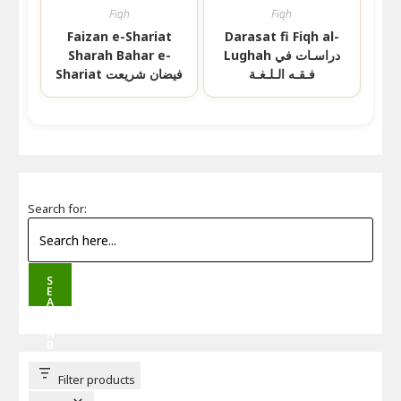
Fiqh
Fiqh
Faizan e-Shariat
Darasat fi Fiqh al-
Lughah دراسـات في
Sharah Bahar e-
فـقـه الـلـغـة
Shariat فیضان شریعت
Search for:
S
E
A
R
C
H
B
U
T
T
Filter products
O
N