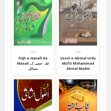
Fiqh
Fiqh
Fiqh e-Hanafi Ke
Usool e-Akmal Urdu
Mufti Mohammad
Masail فقہ حنفی کے
Akmal Madni
مسائل