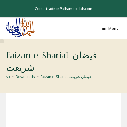
Skip
to
Contact: admin@alhamdolillah.com
content
Menu
Faizan e-Shariat فیضان
شریعت
Faizan e-Shariat فیضان شریعت
>
Downloads
>