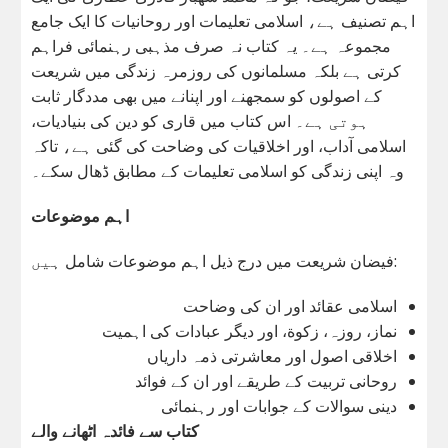
اہم تصنیف ہے، اسلامی تعلیمات اور روحانیات کا ایک جامع
مجموعہ ہے۔ یہ کتاب نہ صرف مذہبی رہنمائی فراہم
کرتی ہے بلکہ مسلمانوں کی روزمرہ زندگی میں شریعت
کے اصولوں کو سمجھنے اور اپنانے میں بھی مددگار ثابت
ہوتی ہے۔ اس کتاب میں قاری کو دین کی بنیادیات،
اسلامی آداب، اور اخلاقیات کی وضاحت کی گئی ہے، تاکہ
وہ اپنی زندگی کو اسلامی تعلیمات کے مطابق ڈھال سکے۔
اہم موضوعات
فیضان شریعت میں درج ذیل اہم موضوعات شامل ہیں:
اسلامی عقائد اور ان کی وضاحت
نماز، روزہ، زکوة، اور دیگر عبادات کی اہمیت
اخلاقی اصول اور معاشرتی ذمہ داریاں
روحانی تربیت کے طریقے اور ان کے فوائد
دینی سوالات کے جوابات اور رہنمائی
کتاب سے فائدہ اٹھانے والے