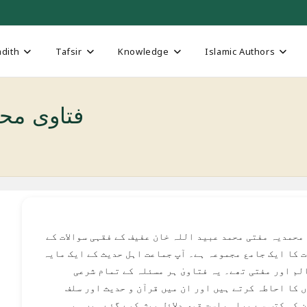
dith
Tafsir
Knowledge
Islamic Authors
Fatawa Muhammadia فت
 محمدیہ مفتی محمد عبید اللہ خان عفیف کے فقہی سوالات کے
 کا ایک جامع مجموعہ ہے۔ آپ جماعت اہل حدیث کے ایک مایہ
لم اور مفتی تھے۔ یہ فتاویٰ ہر مسئلہ کے تمام شرعی
 کا احاطہ کرتے ہیں اور ان میں قرآن و حدیث اور سلف
 کی کتب سے براہ راست قوی دلائل پیش کیے گئے ہیں۔ یہ