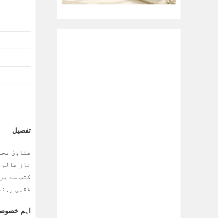
تفصیل
فتاویٰ مح
ناز عالم 
کتب سے بر
فقہی رہنم
اہم خصوصی