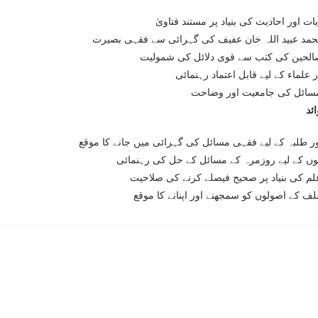
ات اور احادیث کی بنیاد پر مستند فتاویٰ
مد عبید اللہ خان عفیف کی گہرائی سے فقہی بصیرت
لحین کی کتب سے قوی دلائل کی شمولیت
 علماء کے لیے قابل اعتماد رہنمائی
سائل کی جامعیت اور وضاحت
ئد
ور طلبہ کے لیے فقہی مسائل کی گہرائی میں جانے کا موقع
وں کے لیے روزمرہ کے مسائل کے حل کی رہنمائی
م کی بنیاد پر صحیح فیصلے کرنے کی صلاحیت
ف کے اصولوں کو سمجھنے اور اپنانے کا موقع