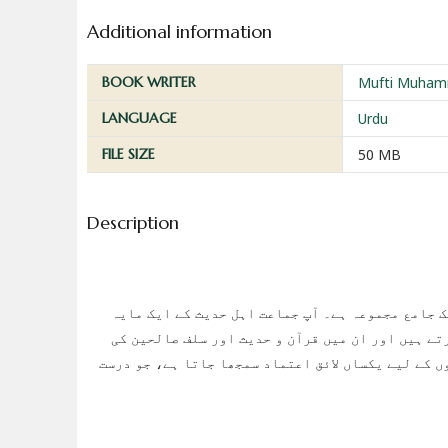
Additional information
BOOK WRITER
Mufti Muhamm
LANGUAGE
Urdu
FILE SIZE
50 MB
Description
ک جامع مجموعہ ہے۔ آپ جماعت اہل حدیث کے ایک مایہ
تے ہیں اور ان میں قرآن و حدیث اور سلف صالحین کی
ں کے لیے یکساں لائق اعتماد سمجھا جاتا ہے، جو درست