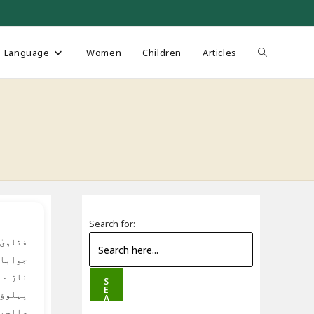
Toggle
Language
Women
Children
Articles
website
search
Search for:
فتاویٰ
جوابات
ناز عا
S
E
پہلوؤں
A
R
صالحین