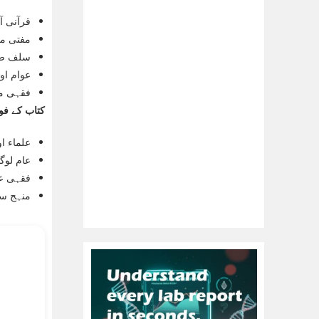
قرآنی آی
مفتی مح
سلف صا
عوام اور
فقہی م
کتاب کے فوا
علماء ا
عام لوگ
فقہی عل
منہج سل