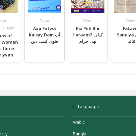
atwa
Fatwa
Fatwa
Fatwa
,
in Islam
Aap Fatwa
Kia Yeh Bhi
Fata
Sanaiya فتاویٰ
Haraam? کیا یہ
Kaisay Dain آپ
was of
ثنائیہ
بھی حرام
فتوی کیسے دیں
m Women
h Ibn e-
iyyah
Languages
Arabic
licy
Bangla