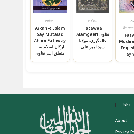
Fatwa
Fatwa
F
Arkan-e Islam
Fatawaa
Women 
Alamgeeri فتاوى
Say Mutalaq
Fat
عالمگيري-مولانا
Aham Fataway
Musli
سید امیر علی
ارکان اسلام سے
Englis
متعلق اہم فتاوی
Taym
Links
About
Privacy Po