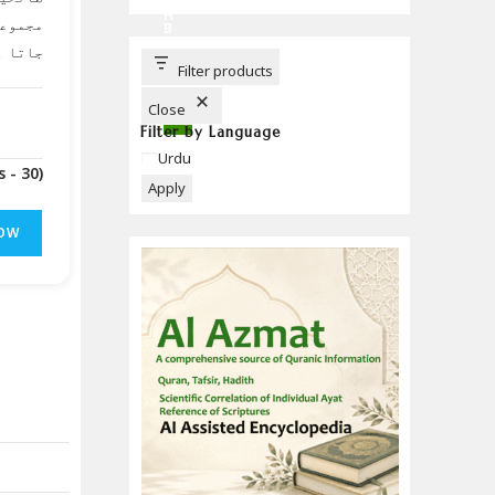
C
H
مجموعہ
B
U
جاتا ہ
T
T
Filter products
O
N
Close
Filter by Language
Language
Urdu
(Downloads - 30)
Apply
OW