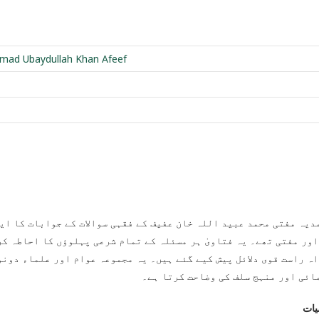
ad Ubaydullah Khan Afeef
مدیہ مفتی محمد عبید اللہ خان عفیف کے فقہی سوالات کے جوابات کا ای
اور مفتی تھے۔ یہ فتاویٰ ہر مسئلہ کے تمام شرعی پہلوؤں کا احاطہ کر
اہ راست قوی دلائل پیش کیے گئے ہیں۔ یہ مجموعہ عوام اور علماء دونو
ائی اور منہج سلف کی وضاحت کرتا ہے۔
ات