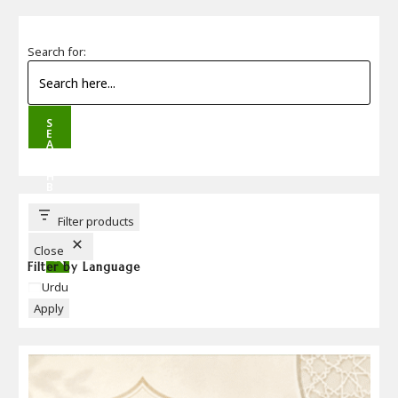
Search for:
S
E
A
R
C
H
B
U
T
T
Filter products
O
N
Close
Filter by Language
Language
Urdu
Apply