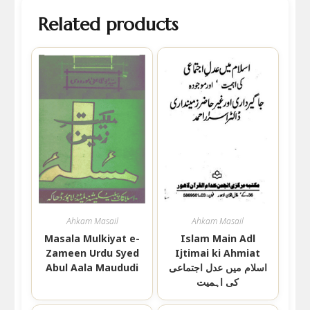
Related products
Ahkam Masail
Ahkam Masail
Masala Mulkiyat e-
Islam Main Adl
Zameen Urdu Syed
Ijtimai ki Ahmiat
اسلام میں عدل اجتماعی
Abul Aala Maududi
کی اہمیت