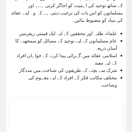
کے ساتھ توحید کی اہمیت کو اجاگر کرتی ہے، اور
مسلمانوں کو اس بات کی ترغیب دیتی ہے کہ وہ اپنے عقائد
کی بنیاد کو مضبوط بنائیں۔
علماء، طلبہ اور محققین کے لیے ایک قیمتی ریفرنس
عام مسلمانوں کے لیے توحید کے مسائل کو سمجھنے کا
آسان ذریعہ
اسلامی عقائد میں گہرائی پیدا کرنے کے خواہاں افراد
کے لیے مفید
شرک سے بچنے کے طریقوں کی شناخت میں مددگار
مختلف مکاتب فکر کے افراد کے لیے مفہوم کی
وضاحت