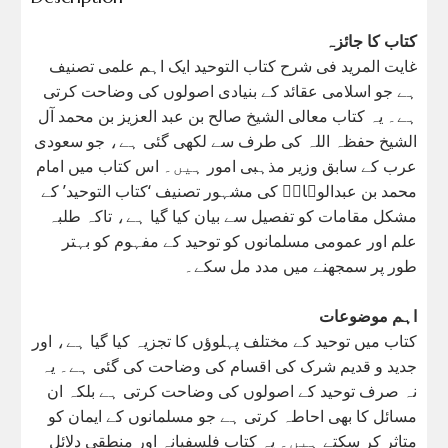
کتاب کا جائزہ
غایت المرید فی شرح کتاب التوحید ایک اہم علمی تصنیف
ہے جو اسلامی عقائد کے بنیادی اصولوں کی وضاحت کرتی
ہے۔ یہ کتاب معالی الشیخ صالح بن عبد العزیز بن محمد آل
الشیخ حفظہ اللہ کی طرف سے لکھی گئی ہے، جو سعودی
عرب کے سابق وزیر مذہبی امور ہیں۔ اس کتاب میں امام
محمد بن عبدالوہابؒ کی مشہور تصنیف ‘کتاب التوحید’ کے
مشکل مقامات کو تفصیل سے بیان کیا گیا ہے، تاکہ طلبہ
علم اور عمومی مسلمانوں کو توحید کے مفہوم کو بہتر
طور پر سمجھنے میں مدد مل سکے۔
اہم موضوعات
کتاب میں توحید کے مختلف پہلوؤں کا تجزیہ کیا گیا ہے، اور
جدید و قدیم شرک کی اقسام کی وضاحت کی گئی ہے۔ یہ
نہ صرف توحید کے اصولوں کی وضاحت کرتی ہے بلکہ ان
مسائل کا بھی احاطہ کرتی ہے جو مسلمانوں کے ایمان کو
متاثر کر سکتے ہیں۔ یہ کتاب فلسفیانہ اور منطقی دلائل