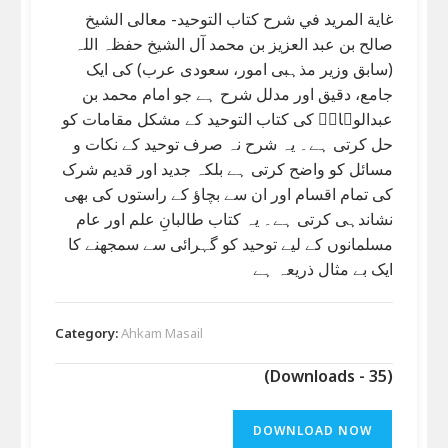
غاية المريد في شرح کتاب التوحيد- معالی الشیخ
صالح بن عبد العزیز بن محمد آل الشیخ حفظہ اللہ
(سابق وزیر مذہبی امور، سعودی عرب) کی ایک
جامع، دقیق اور مدلل شرح ہے جو امام محمد بن
عبدالوہابؒ کی کتاب التوحید کے مشکل مقامات کو
حل کرتی ہے۔ یہ شرح نہ صرف توحید کے نکات و
مسائل کو واضح کرتی ہے بلکہ جدید اور قدیم شرک
کی تمام اقسام اور ان سے بچاؤ کے راستوں کی بھی
نشاندہی کرتی ہے۔ یہ کتاب طالبانِ علم اور عام
مسلمانوں کے لیے توحید کو گہرائی سے سمجھنے کا
ایک بے مثال ذریعہ ہے
Category:
Ahkam Masail
(Downloads - 35)
DOWNLOAD NOW