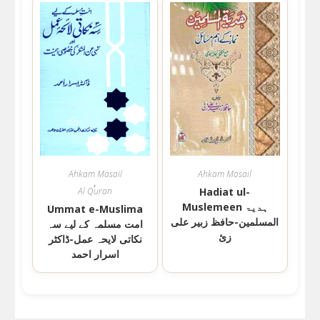
Ahkam Masail
Ahkam Masail
,
Al Quran
Hadiat ul-
Muslemeen ہدیۃ
Ummat e-Muslima
المسلمین-حافظ زبیر علی
امت مسلمہ کے لیے سہ
زئ
نکاتی لایحہ عمل-ڈاکٹر
اسرار احمد