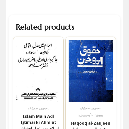
Related products
Ahkam Masail
Ahkam Masail
,
Islam Main Adl
Women in Islam
Ijtimai ki Ahmiat
Haqooq al-Zaujeen
اسلام میں عدل اجتماعی