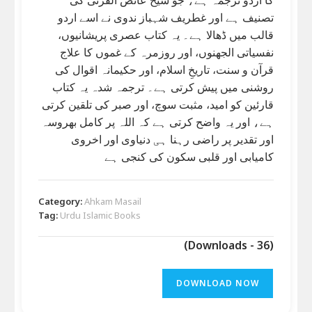
تصنیف ہے اور غطریف شہباز ندوی نے اسے اردو
قالب میں ڈھالا ہے۔ یہ کتاب عصری پریشانیوں،
نفسیاتی الجھنوں، اور روزمرہ کے غموں کا علاج
قرآن و سنت، تاریخِ اسلام، اور حکیمانہ اقوال کی
روشنی میں پیش کرتی ہے۔ ترجمہ شدہ یہ کتاب
قارئین کو امید، مثبت سوچ، اور صبر کی تلقین کرتی
ہے، اور یہ واضح کرتی ہے کہ اللہ پر کامل بھروسہ
اور تقدیر پر راضی رہنا ہی دنیاوی اور اخروی
کامیابی اور قلبی سکون کی کنجی ہے
Category:
Ahkam Masail
Tag:
Urdu Islamic Books
(Downloads - 36)
DOWNLOAD NOW