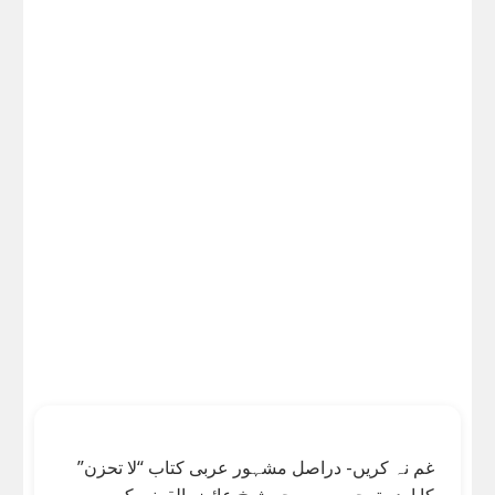
غم نہ کریں- دراصل مشہور عربی کتاب “لا تحزن”
کا اردو ترجمہ ہے، جو شیخ عائض القرنی کی