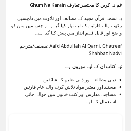
Ghum Na Karain غم نہ كريں کا مختصر تعارف
یہ نسخہ قرآن مجید کے مطالعہ اور تلاوت میں دلچسپی
رکھنے والے قارئین کے لیے تیار کیا گیا ہے، جس میں متن کو
واضح اور قابلِ فہم انداز میں پیش کیا گیا ہے۔
مصنف/مترجم: Aai’d Abdullah Al Qarni, Ghatreef
Shahbaz Nadvi
یہ کتاب ان کے لیے موزوں ہے:
دینی مطالعہ اور ذاتی تعلیم کے شائقین
مستند اور معتبر مواد تلاش کرنے والے عام قارئین
مساجد، مدارس اور کتب خانوں میں حوالہ جاتی
استعمال کے لیے