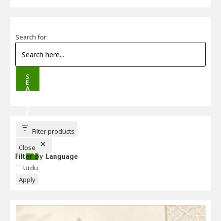
Search for:
S
E
A
R
C
H
B
U
T
T
Filter products
O
N
Close
Filter by Language
Language
Urdu
Apply