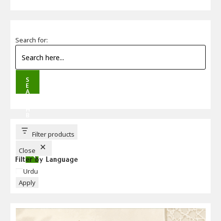
Search for:
S
E
A
R
C
H
B
U
T
T
Filter products
O
N
Close
Filter by Language
Language
Urdu
Apply