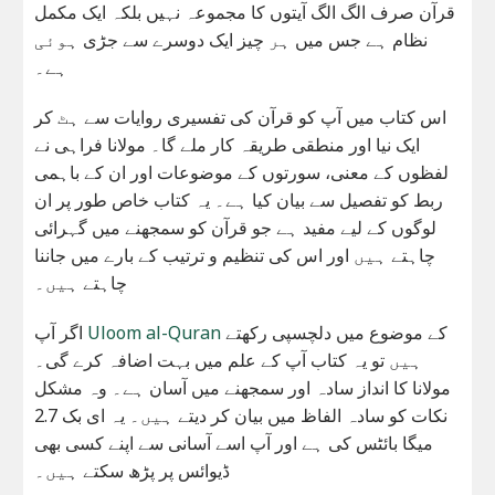
قرآن صرف الگ الگ آیتوں کا مجموعہ نہیں بلکہ ایک مکمل
نظام ہے جس میں ہر چیز ایک دوسرے سے جڑی ہوئی
ہے۔
اس کتاب میں آپ کو قرآن کی تفسیری روایات سے ہٹ کر
ایک نیا اور منطقی طریقہ کار ملے گا۔ مولانا فراہی نے
لفظوں کے معنی، سورتوں کے موضوعات اور ان کے باہمی
ربط کو تفصیل سے بیان کیا ہے۔ یہ کتاب خاص طور پر ان
لوگوں کے لیے مفید ہے جو قرآن کو سمجھنے میں گہرائی
چاہتے ہیں اور اس کی تنظیم و ترتیب کے بارے میں جاننا
چاہتے ہیں۔
کے موضوع میں دلچسپی رکھتے
Uloom al-Quran
اگر آپ
ہیں تو یہ کتاب آپ کے علم میں بہت اضافہ کرے گی۔
مولانا کا انداز سادہ اور سمجھنے میں آسان ہے۔ وہ مشکل
نکات کو سادہ الفاظ میں بیان کر دیتے ہیں۔ یہ ای بک 2.7
میگا بائٹس کی ہے اور آپ اسے آسانی سے اپنے کسی بھی
ڈیوائس پر پڑھ سکتے ہیں۔