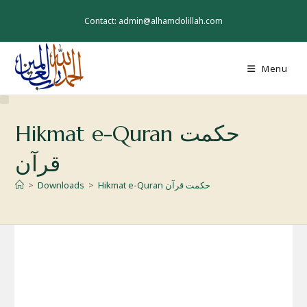
Skip
to
Contact: admin@alhamdolillah.com
content
Menu
Hikmat e-Quran حکمت
قرآن
Hikmat e-Quran حکمت قرآن
>
Downloads
>