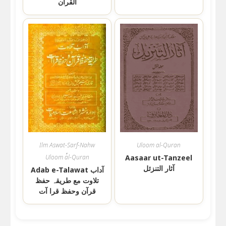
القرآن
Ilm Aswat-Sarf-Nahw
Uloom al-Quran
,
Uloom al-Quran
Aasaar ut-Tanzeel
آثار التنزئل
Adab e-Talawat آداب
تلاوت مع طریقہ حفظ
قرآن وحفظ قرا آت