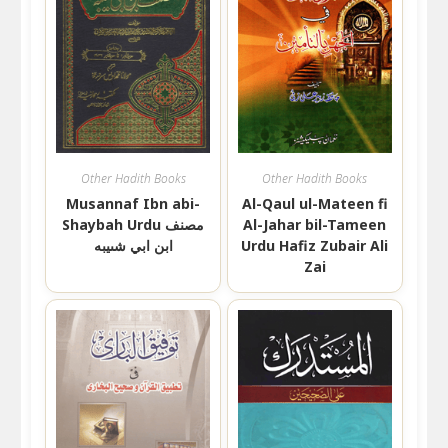
Other Hadith Books
Other Hadith Books
Musannaf Ibn abi-
Al-Qaul ul-Mateen fi
Shaybah Urdu مصنف
Al-Jahar bil-Tameen
ابن ابي شىيبه
Urdu Hafiz Zubair Ali
Zai