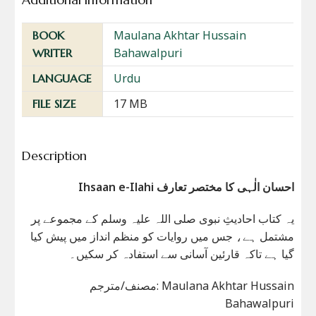
Maulana Akhtar Hussain
BOOK
Bahawalpuri
WRITER
Urdu
LANGUAGE
17 MB
FILE SIZE
Description
Ihsaan e-Ilahi احسان الٰہی کا مختصر تعارف
یہ کتاب احادیثِ نبوی صلی اللہ علیہ وسلم کے مجموعے پر
مشتمل ہے، جس میں روایات کو منظم انداز میں پیش کیا
گیا ہے تاکہ قارئین آسانی سے استفادہ کر سکیں۔
مصنف/مترجم: Maulana Akhtar Hussain
Bahawalpuri