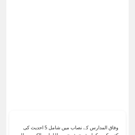
وفاق المدارس کے نصاب میں شامل 5 احدیث کی
کتب کی مکمل شرح-شرح موطا امام مالک، موطا