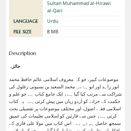
Sultan Muhammad al-Hirawi
al-Qari
Urdu
LANGUAGE
8 MB
FILE SIZE
Description
جائزہ
موصوعات کبیر، جو کہ معروف اسلامی عالم حافظ محمد
انور زاہد اور ابو ہاجر محمد السعید بن بسیونی زغلول کی
شراکت سے مرتب کیا گیا ہے، ایک جامع کتاب ہے جو علم و
حکمت کے خزانے کو اردو زبان میں پیش کرتی ہے۔ یہ کتاب
اسلامی فقہ، اصول، اور مختلف موضوعات پر تفصیلی بحث
کرتی ہے، جس سے قارئین کو اسلامی تعلیمات کی عمیق
سمجھ حاصل ہوتی ہے۔ اس کتاب میں مولا علی قاری کے
افکار اور نظریات کو بھی شامل کیا گیا ہے، جو کہ اسلامی