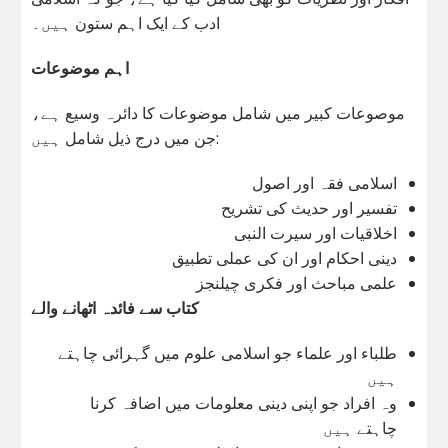
ادب کے ایک اہم ستون ہیں۔
اہم موضوعات
موصوعات کبیر میں شامل موضوعات کا دائرہ وسیع ہے،
جن میں درج ذیل شامل ہیں:
اسلامی فقہ اور اصول
تفسیر اور حدیث کی تشریح
اخلاقیات اور سیرت النبی
دینی احکام اور ان کی عملی تطبیق
علمی مباحث اور فکری چیلنجز
کتاب سے فائدہ اٹھانے والے
طلباء اور علماء جو اسلامی علوم میں گہرائی چاہتے
ہیں
وہ افراد جو اپنی دینی معلومات میں اضافہ کرنا
چاہتے ہیں