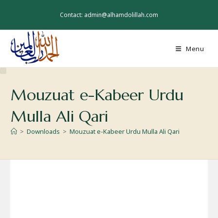
Skip
to
Contact: admin@alhamdolillah.com
content
Menu
Mouzuat e-Kabeer Urdu
Mulla Ali Qari
>
Downloads
>
Mouzuat e-Kabeer Urdu Mulla Ali Qari