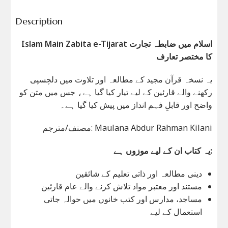
Description
Islam Main Zabita e-Tijarat اسلام میں ضابطہ تجارت
کا مختصر تعارف
یہ نسخہ قرآن مجید کے مطالعہ اور تلاوت میں دلچسپی
رکھنے والے قارئین کے لیے تیار کیا گیا ہے، جس میں متن کو
واضح اور قابلِ فہم انداز میں پیش کیا گیا ہے۔
مصنف/مترجم: Maulana Abdur Rahman Kilani
یہ کتاب ان کے لیے موزوں ہے:
دینی مطالعہ اور ذاتی تعلیم کے شائقین
مستند اور معتبر مواد تلاش کرنے والے عام قارئین
مساجد، مدارس اور کتب خانوں میں حوالہ جاتی
استعمال کے لیے