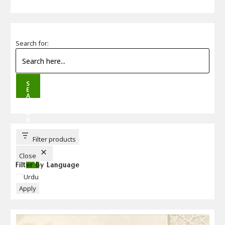
Search for:
S
E
A
R
C
H
B
U
T
T
Filter products
O
N
Close
Filter by Language
Language
Urdu
Apply