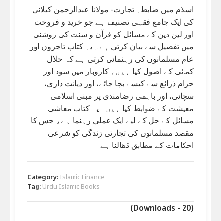
اسلام میں ضابطہ تجارت- مولانا عبدالرحمن کیلانی
کی ایک جامع فقہی تصنیف ہے جو خرید و فروخت
اور لین دین کے مسائل کو قرآن و سنت کی روشنی
میں تفصیل سے بیان کرتی ہے۔ یہ کتاب تاجروں اور
عام مسلمانوں کی رہنمائی کرتی ہے کہ حلال
کمائی کے اصول کیا ہیں، کاروبار میں سود اور
حرام ذرائع سے کیسے بچا جائے، اور دیانت داری،
سچائی، اور باہمی رضامندی پر مبنی اسلامی
معیشت کے ضوابط کیا ہیں۔ یہ کتاب معاشی
مسائل کے حل کے لیے ایک عملی رہنما ہے، جس کا
مقصد مسلمانوں کی تجارتی زندگی کو شرعی
احکامات کے مطابق ڈھالنا ہے
Category:
Islamic Finance
Tag:
Urdu Islamic Books
(Downloads - 20)