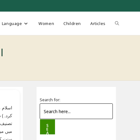
Toggle
Language
Women
Children
Articles
website
اس
search
Search for:
اسلام 
کردہ) 
تصنیف ک
S
E
میں می
A
R
سنت کی