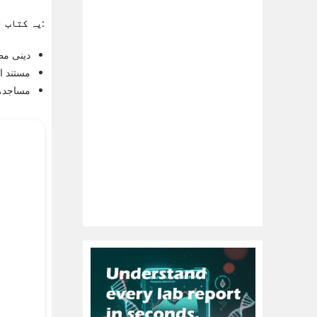
یہ کتاب ان کے لیے موزوں ہے:
دینی مطا
مستند او
مساجد، 