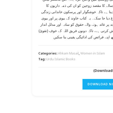
الے کا مقصد زوجین کو ان کی ذمہ داریوں کا
نا ہے تاکہ خوشگوار اور پرسکون خاندانی زندگی
 دیا جا سکے۔ یہ کتاب خاوند کے بیوی پر اور بیوی
د پر عائد ہونے والے حقوق کو سادہ اور مدلل انداز
ش کرتی ہے، تاکہ دونوں فریق اللہ کے خوف (تقویٰ
 اپنے فرائض کی ادائیگی یقینی بنا سکیں
Categories:
Ahkam Masail
,
Women in Islam
Tag:
Urdu Islamic Books
DOWNLOAD N