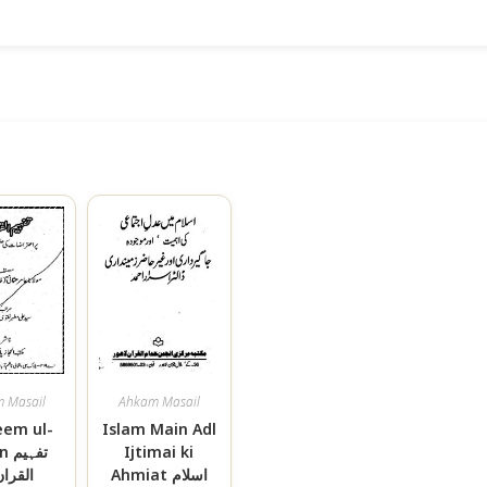
 Masail
Ahkam Masail
eem ul-
Islam Main Adl
تفہ
Ijtimai ki
Ahmiat اسلام
القران