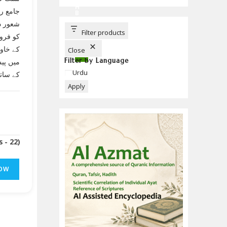
C
H
جامع رس
B
U
شعور دی
T
T
Filter products
کو فروغ
O
N
کے خاون
Close
Filter by Language
میں پی)
Language
Urdu
کے ساتھ
Apply
(Downloads - 22)
OW