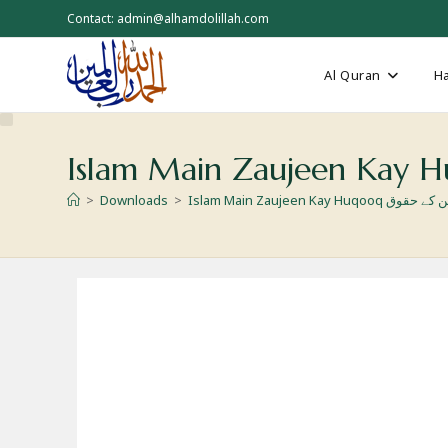
Skip
Contact: admin@alhamdolillah.com
to
content
Al Quran
Ha
>
Downloads
>
Islam Main Zaujeen Kay