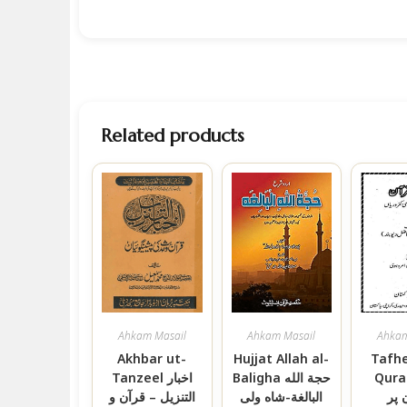
Related products
Ahkam Masail
Ahkam Masail
Ahkam
Akhbar ut-
Hujjat Allah al-
Tafh
Quran یم
Baligha حجة الله
Tanzeel اخبار
 پر
البالغة-شاه ولی
التنزیل – قرآن و