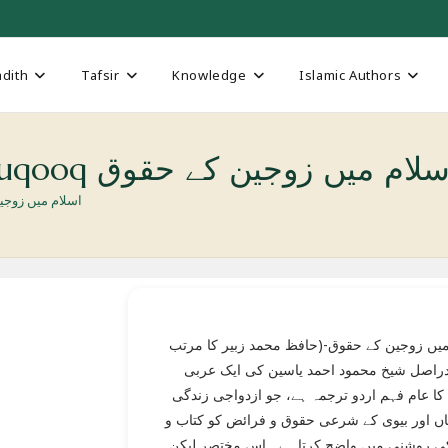
dith
Tafsir
Knowledge
Islamic Authors
Islam Main Zaujeen Kay Huqooq لام میں زوجین کے حقوق
 Huqooq اسلام میں زوجین کے حقوق
میں زوجین کے حقوق-(حافظ محمد زبیر کا مرتب
دراصل شیخ محمود احمد یاسین کی ایک عربی
ا عام فہم اردو ترجمہ ہے، جو ازدواجی زندگی
اں اور بیوی کے شرعی حقوق و فرائض کو کتاب و
 روشنی میں واضح کرتا ہے۔ اس مختصر لیکن