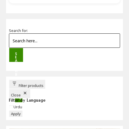
Search for:
S
E
A
R
C
H
B
U
T
T
Filter products
O
N
Close
Filter by Language
Language
Urdu
Apply