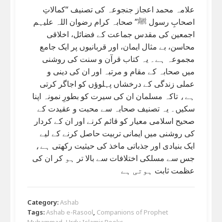
علامہ محمد اعجاز جنجوعہ کی تصنیف “کمالاتِ
اصحابِ رسول ﷺ” صحابہ کرام رضوان اللہ علیہم
اجمعین کی مقدس جماعت کے فضائل، اخلاقی
محاسن، بے مثال ایمان، اور قربانیوں پر ایک جامع
مجموعہ ہے۔ یہ کتاب قرآن و سنت کی روشنی
میں صحابہ کے مقام و مرتبہ اور ان کی دینی و
عملی زندگی کے درخشاں پہلوؤں کو اجاگر کرتی
ہے، تاکہ مسلمان ان کی سیرت کو بطورِ نمونہ اپنا
سکیں۔ یہ تصنیف صحابہ سے محبت و عقیدت کے
صحیح اسلامی معیار کو قائم کرنے اور ان کے کردار
کی روشنی میں ایمانی تربیت حاصل کرنے کے لیے
ایک بنیادی اور جذباتی ماخذ کی حیثیت رکھتی ہے،
جس سے مسلکی اختلافات سے بالا تر ہو کر ان کی
عظمت ثابت ہوتی ہے
Category:
Ashab
Tags:
Ashab e-Rasool
,
Companions of Prophet
Muhammad
,
Urdu Islamic Books