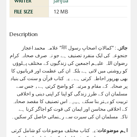
Janjua
WRITER
12 MB
FILE SIZE
Description
جائزہ
: “کمالاتِ اصحابِ رسول ﷺ” علامہ محمد اعجاز
جنجوعہ کی ایک منفرد تصنیف ہے جو نہ صرف صحابہ کرام
رضوان اللہ علیہم اجمعین کی زندگیوں کے مختلف پہلوؤں
کو روشنی میں لاتی ہے بلکہ ان کی عظمت اور قربانیوں کا
بھی بھرپور احاطہ کرتی ہے۔ یہ کتاب قرآن و سنت کی بنیاد
پر صحابہ کے مقام و مرتبہ کو واضح کرتی ہے، جس سے
مسلمان ان کے طرز زندگی کو اپنا کر اپنی دینی و اخلاقی
تربیت کو بہتر بنا سکتے ہیں۔ اس تصنیف کا مقصد صحابہ
کے اخلاقی محاسن اور ایمان کی قوت کو اجاگر کرنا ہے
تاکہ مسلمان ان کی سیرت سے رہنمائی حاصل کر سکیں۔
اہم موضوعات
: یہ کتاب مختلف موضوعات کو شامل کرتی