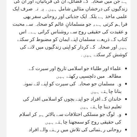
ہے جن میں صحابہ کے فضائل، ان کی قربانیاں، اور ان کی
زندگیوں کی درخشاں مثالیں شامل ہیں۔ یہ نہ صرف ایک
علمی ماخذ ہے بلکہ ایک جذباتی اور روحانی سفر بھی
فراہم کرتی ہے، جو مسلمانانِ عالم کو صحابہ سے محبت
و عقیدت کی حقیقی روح سے روشناس کراتی ہے۔ اس
کتاب کے ذریعے، مسلمان اپنے ایمان کو مضبوط کر سکتے
ہیں اور صحابہ کے کردار کو اپنی زندگیوں میں لانے کی
کوشش کر سکتے ہیں۔
علماء اور طلباء جو اسلامی تاریخ اور سیرت کے
مطالعہ میں دلچسپی رکھتے ہیں
وہ مسلمان جو صحابہ کی سیرت کو اپنے لئے نمونہ
بنانا چاہتے ہیں
خاندان کے افراد جو اپنے بچوں کو اسلامی اقدار کی
تعلیم دینا چاہتے ہیں
وہ لوگ جو مسلکی اختلافات سے بالاتر ہو کر اسلام
کی حقیقی روح کو سمجھنا چاہتے ہیں
روحانی رہنمائی کی تلاش میں رہنے والے افراد