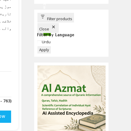
C
H
موڑ پر
B
U
تاریخی
T
T
Filter products
خلافت 
O
N
والے م
Close
Filter by Language
Language
Urdu
Apply
(Downloads - 763)
OW