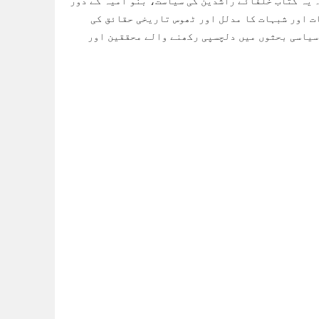
 یہ کتاب خلفائے راشدین کی سیاست، بنو امیہ کے دور
ت اور شبہات کا مدلل اور ٹھوس تاریخی حقائق کی
 سیاسی بحثوں میں دلچسپی رکھنے والے محققین اور