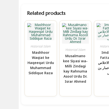
Related products
Historical Islam
Histori
Historical Islam
Mashhoor
Imd
Musalmano
Fa امداد
Waqiat ke
kee Siyasi wa-
الاخلاص
Haqeeqat Urdu
Milli Zindagi
مار بن
Muhammad
kay Rahnuma
ی
Siddique Raza
Asool Urdu Dr.
Israr Ahmed