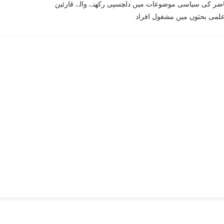
ر کی سیاسی موضوعات میں دلچسپی رکھنے والے قارئین
علمی بحثوں میں مشغول افراد