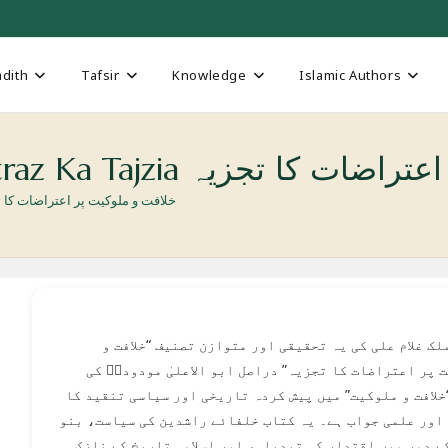
dith
Tafsir
Knowledge
Islamic Authors
K خلافت و ملوکیت پر اعتراضات کا تجزیہ
Khilafat o-Malukiat Par Aitraz Ka Tajzia خلافت و ملوکیت پر اعتراضا
لک غلام علی کی یہ تحقیقی اور متوازن تصنیف “خلافت و
 پر اعتراضات کا تجزیہ” دراصل ابو الاعلیٰ مودودیؒ کی
خلافت و ملوکیت” میں پیش کردہ تاریخی اور سیاسی تنقید کا
اور علمی جواب ہے۔ یہ کتاب خلفائے راشدین کی سیاست، بنو
ے دور میں اقتدار کی تبدیلی، اور اسلامی تاریخ کے نازک