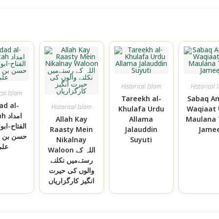
Historical Islam
Historical 
cal Islam
Tareekh al-
Sabaq A
ad al-
Historical Islam
Khulafa Urdu
Waqiaat 
ttah
Allah Kay
Allama
Maulana 
الفتاح-ابو
Raasty Mein
Jalauddin
Jamee
حسن بن ع
Nikalnay
Suyuti
عل
Waloon اللہ کے
رستےمیں نکلنے
والوں کی حیرت
انگیز کارگزاریاں