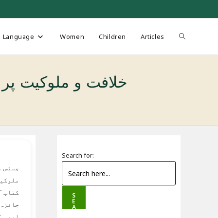
Toggle
Language
Women
Children
Articles
website
hilafat o-Malukiat Par Aitraz Ka Tajzia
search
Search for:
جسٹس م
ملوکیت
کتاب “
S
E
جائزہ 
A
R
امیہ ک