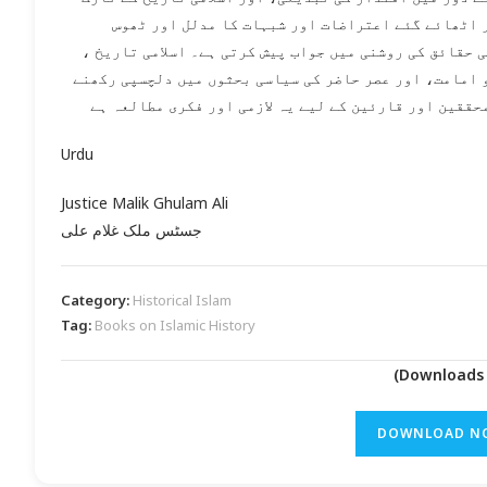
 اٹھائے گئے اعتراضات اور شبہات کا مدلل اور ٹھوس
 حقائق کی روشنی میں جواب پیش کرتی ہے۔ اسلامی تاریخ ،
و امامت، اور عصر حاضر کی سیاسی بحثوں میں دلچسپی رکھنے
حققین اور قارئین کے لیے یہ لازمی اور فکری مطالعہ ہے
Urdu
Justice Malik Ghulam Ali
جسٹس ملک غلام علی
Category:
Historical Islam
Tag:
Books on Islamic History
DOWNLOAD N