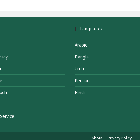
Languages
Arabic
licy
Bangla
r
Urdu
e
Persian
ouch
Hindi
Service
About
Privacy Policy
D