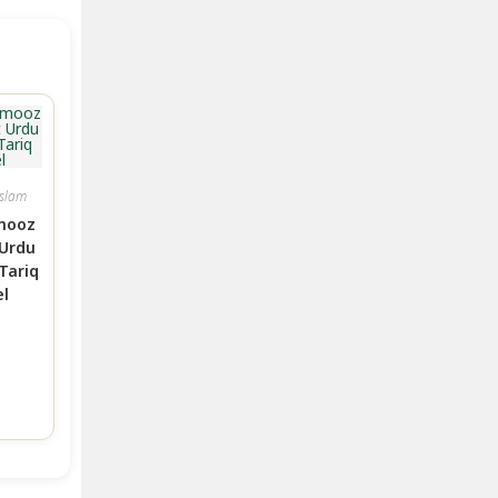
Islam
mooz
Urdu
Tariq
l