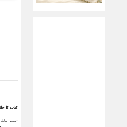
کتاب کا جائ
جسٹس ملک غ