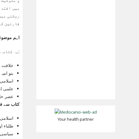
و ملوکیت”
میں اقتدا
روشنی میں
قارئین کے
اہم موضوع
یہ کتاب مختلف اہم موضوعات کا احاطہ کرتی ہے، جن میں شامل ہیں:
خلافت 
بنو امیہ
اسلامی ت
علمی اور
عصر حا
کتاب سے فائ
اسلامی 
Your health partner
طلباء او
سیاسی س