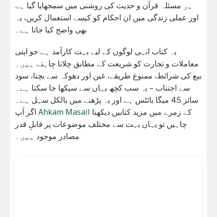
ہر مسئلہ قرآن و حدیث کی روشنی میں سمجھایا گیا ہے
اور عملی زندگی میں ان احکام کو کیسے استعمال کریں، یہ
بھی واضح کیا جاتا ہے۔
یہ کتاب انہی لوگوں کے لیے بہت کارآمد ہے جو اپنی
معاملات و تجارت کو شریعت کے مطابق چلانا چاہتے ہیں۔
بیع کی شرائط، ممنوع طریقے، غبن اور دھوکہ سے بچنا، سود
سے اجتناب – یہ سب کچھ یہاں سے سیکھا جا سکتا ہے۔
سائز 4.5 میگا بائٹس ہے اور یہ پڑھنے میں بالکل سہل ہے۔
کے زمرے میں مزید کتابیں دیکھنا
Ahkam Masail
اگر آپ
چاہیں تو یہاں بہت سے مختلف موضوعات پر قابلِ قدر
مصادر موجود ہیں۔