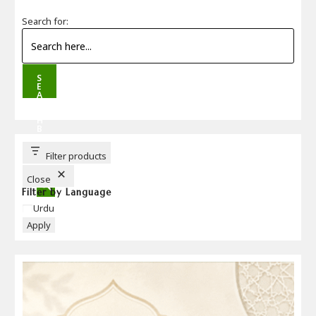
Search for:
S
E
A
R
C
H
B
U
T
T
Filter products
O
N
Close
Filter by Language
Language
Urdu
Apply