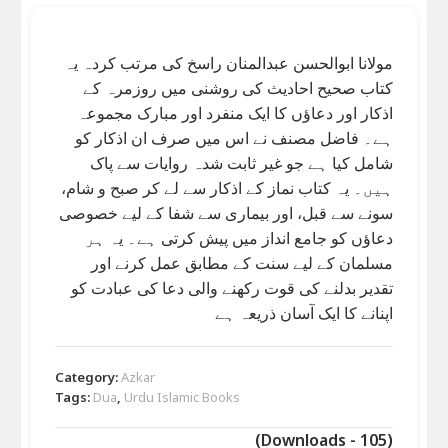
مولانا ابوالحسن عبدالمنان راسخ کی مرتب کردہ یہ
کتاب صحیح احادیث کی روشنی میں روزمرہ کے
اذکار اور دعاؤں کا ایک منفرد اور مبارک مجموعہ
ہے۔ فاضل مصنف نے اس میں صرف ان اذکار کو
شامل کیا ہے جو غیر ثابت شدہ روایات سے پاک
ہیں۔ یہ کتاب نماز کے اذکار سے لے کر صبح و شام،
سونے سے قبل، اور بیماری سے شفا کے لیے خصوصی
دعاؤں کو جامع انداز میں پیش کرتی ہے۔ یہ ہر
مسلمان کے لیے سنت کے مطابق عمل کرنے اور
تقدیر بدلنے کی قوت رکھنے والی دعا کی عبادت کو
اپنانے کا ایک آسان ذریعہ ہے
Category:
Azkar
Tags:
Dua
,
Urdu Islamic Books
(Downloads - 105)