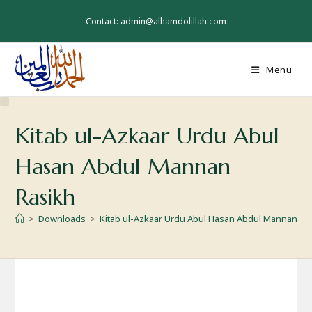
Skip
to
Contact: admin@alhamdolillah.com
content
Menu
Kitab ul-Azkaar Urdu Abul
Hasan Abdul Mannan
Rasikh
>
Downloads
>
Kitab ul-Azkaar Urdu Abul Hasan Abdul Mannan Ra