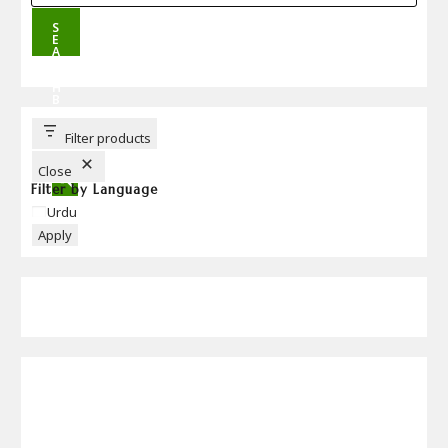
S
E
A
R
C
H
B
U
T
T
Filter products
O
N
Close
Filter by Language
Language
Urdu
Apply