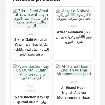
Azkar
Azkar e-Nabavi اذکارِ
Azkar
نبوی ﷺ-أبو زكريا يحيى بن
Zikr e-Ilahi Amal al-
شرف النووي
Yawm wal-Layla ذکر
الہی – عمل الیوم واللیلۃ-
حافظ محمد الیاس
Azkar
Azkar
Al-Hisnul Hasin
,
Children
English Allama
Pyare Bachon Kay Liy
Muhammad al-Jazri
Qurani Duain پیارے