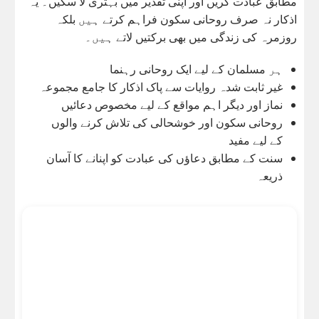
مطابق عبادت کریں اور اپنی تقدیر میں بہتری لا سکیں۔ یہ
اذکار نہ صرف روحانی سکون فراہم کرتے ہیں بلکہ
روزمرہ کی زندگی میں بھی برکتیں لاتے ہیں۔
ہر مسلمان کے لیے ایک روحانی رہنما
غیر ثابت شدہ روایات سے پاک اذکار کا جامع مجموعہ
نماز اور دیگر اہم مواقع کے لیے مخصوص دعائیں
روحانی سکون اور خوشحالی کی تلاش کرنے والوں
کے لیے مفید
سنت کے مطابق دعاؤں کی عبادت کو اپنانے کا آسان
ذریعہ