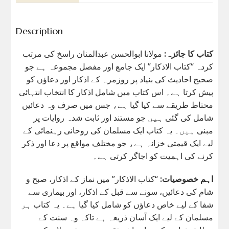
Description
کتاب کا جائزہ:
مولانا ابوالحسن عبدالمنان راسخ کی مرتب
کردہ “کتاب الاذکار” ایک جامع اور مفصل مجموعہ ہے جو
صحیح احادیث کی بنیاد پر روزمرہ کے اذکار اور دعاؤں کو
پیش کرتا ہے۔ اس کتاب میں شامل اذکار کا انتخاب انتہائی
محتاط طریقے سے کیا گیا ہے، جس میں صرف وہ دعائیں
شامل کی گئی ہیں جو مستند اور ثابت شدہ روایات پر
مبنی ہیں۔ یہ کتاب ایک مسلمان کی روحانی رہنمائی کے
لیے ایک قیمتی خزانہ ہے، جو مختلف مواقع پر دعا اور ذکر
کرنے کی اہمیت کو اجاگر کرتی ہے۔
اہم خصوصیات:
“کتاب الاذکار” میں نماز کے اذکار، صبح و
شام کی دعائیں، سونے سے قبل کے اذکار، اور بیماری سے
شفا کے لیے خاص دعاؤں کو شامل کیا گیا ہے۔ یہ کتاب ہر
مسلمان کے لیے ایک آسان ذریعہ ہے تاکہ وہ سنت کے