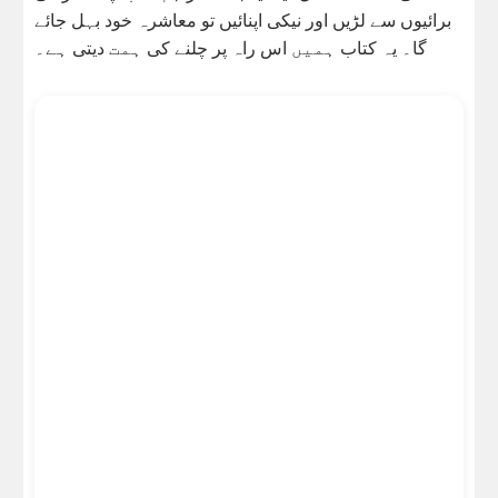
برائیوں سے لڑیں اور نیکی اپنائیں تو معاشرہ خود بہل جائے
گا۔ یہ کتاب ہمیں اس راہ پر چلنے کی ہمت دیتی ہے۔