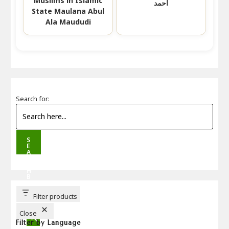
Muslims in Islamic
احمد
State Maulana Abul
Ala Maududi
Search for:
S
E
A
R
C
H
B
U
T
T
Filter products
O
N
Close
Filter by Language