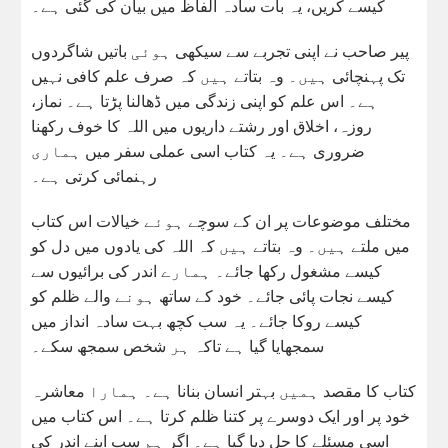
کیسے کریں، یہ بات سادہ الفاظ میں بیان کی گئی ہے۔
پیر صاحب نے اپنی تجربے سے سیکھی ہوئی باتیں شاگردوں
تک پہنچائی ہیں۔ وہ بتاتے ہیں کہ صرف علم کافی نہیں
ہے۔ اس علم کو اپنی زندگی میں ڈھالنا پڑتا ہے۔ نماز،
روزہ، اخلاق اور رشتے داریوں میں اللہ کا خوف رکھنا
ضروری ہے۔ یہ کتاب اسی عملی سفر میں ہماری
رہنمائی کرتی ہے۔
مختلف موضوعات پر ان کے سوچے ہوئے خیالات اس کتاب
میں ملتے ہیں۔ وہ بتاتے ہیں کہ اللہ کی یادوں میں دل کو
کیسے مشغول رکھا جائے۔ ہمارے اندر کی برائیوں سے
کیسے نجات پائی جائے۔ خود کے ساتھ ہونے والے ظلم کو
کیسے روکا جائے۔ یہ سب کچھ بہت سادہ انداز میں
سمجھایا گیا ہے تاکہ ہر شخص سمجھ سکے۔
کتاب کا مقصد ہمیں بہتر انسان بنانا ہے۔ ہمارا معاشرہ
خود پر اور ایک دوسرے پر کتنا ظلم کرتا ہے۔ اس کتاب میں
اسی مسئلے کا حل دیا گیا ہے۔ اگر ہم سب اپنے اندر کی