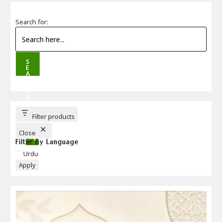
Search for:
S
E
A
R
C
H
B
U
T
T
Filter products
O
N
Close
Filter by Language
Language
Urdu
Apply