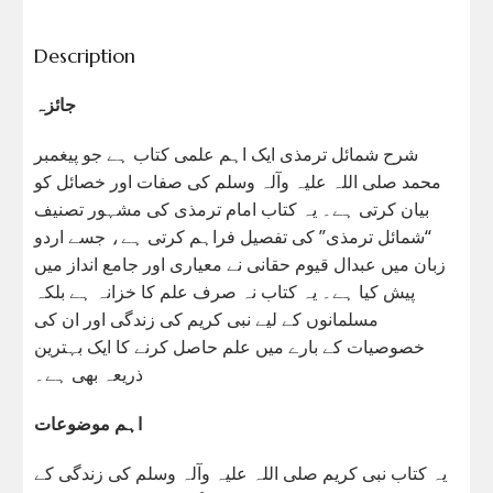
Description
جائزہ
شرح شمائل ترمذی ایک اہم علمی کتاب ہے جو پیغمبر
محمد صلی اللہ علیہ وآلہ وسلم کی صفات اور خصائل کو
بیان کرتی ہے۔ یہ کتاب امام ترمذی کی مشہور تصنیف
“شمائل ترمذی” کی تفصیل فراہم کرتی ہے، جسے اردو
زبان میں عبدال قیوم حقانی نے معیاری اور جامع انداز میں
پیش کیا ہے۔ یہ کتاب نہ صرف علم کا خزانہ ہے بلکہ
مسلمانوں کے لیے نبی کریم کی زندگی اور ان کی
خصوصیات کے بارے میں علم حاصل کرنے کا ایک بہترین
ذریعہ بھی ہے۔
اہم موضوعات
یہ کتاب نبی کریم صلی اللہ علیہ وآلہ وسلم کی زندگی کے