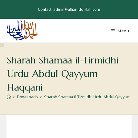
Skip
to
Contact: admin@alhamdolillah.com
content
Menu
Sharah Shamaa il-Tirmidhi
Urdu Abdul Qayyum
Haqqani
>
Downloads
>
Sharah Shamaa il-Tirmidhi Urdu Abdul Qayyum Ha