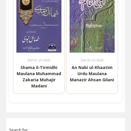
Seerat un-Nabi
Seerat un-Nabi
Shama il-Tirmidhi
An Nabi ul-Khaatim
Maulana Muhammad
Urdu Maulana
Zakaria Muhajir
Manazir Ahsan Gilani
Madani
Search for: