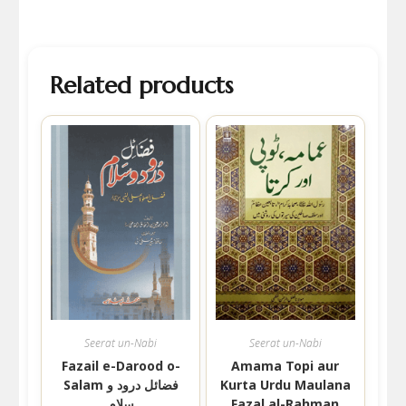
Related products
Seerat un-Nabi
Seerat un-Nabi
Fazail e-Darood o-
Amama Topi aur
Salam فضائل درود و
Kurta Urdu Maulana
سلام
Fazal al-Rahman