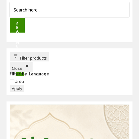
S
E
A
R
C
H
B
U
T
T
Filter products
O
N
Close
Filter by Language
Language
Urdu
Apply