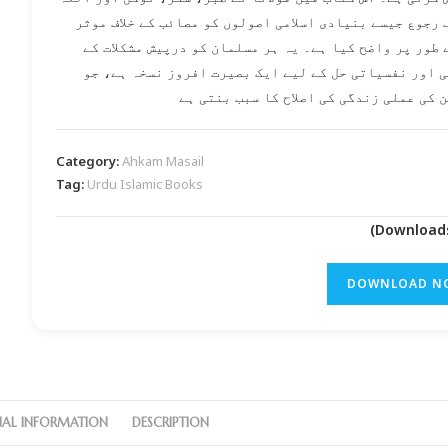
 رجوع جیسے بنیادی اسلامی اصولوں کو مصائب کے خلاف موثر
ے طور پر واضح کیا ہے۔ یہ ہر مسلمان کو درپیش مشکلات کے
 اور نفسیاتی حل کے لیے ایک بصیرت افروز نسخہ ہے، جو
 کی عملی زندگی کی اصلاح کا سبب بنتی ہے
Category:
Ahkam Masail
Tag:
Urdu Islamic Books
DOWNLOAD N
NAL INFORMATION
DESCRIPTION