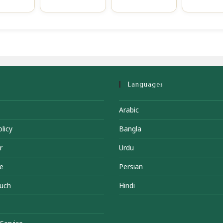
Languages
Arabic
licy
Bangla
r
Urdu
e
Persian
ouch
Hindi