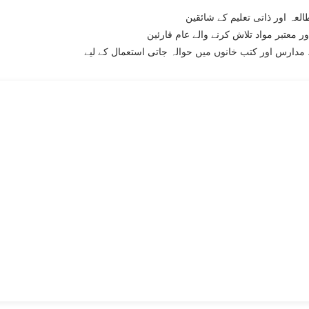
لعہ اور ذاتی تعلیم کے شائقین
ر معتبر مواد تلاش کرنے والے عام قارئین
مدارس اور کتب خانوں میں حوالہ جاتی استعمال کے لیے