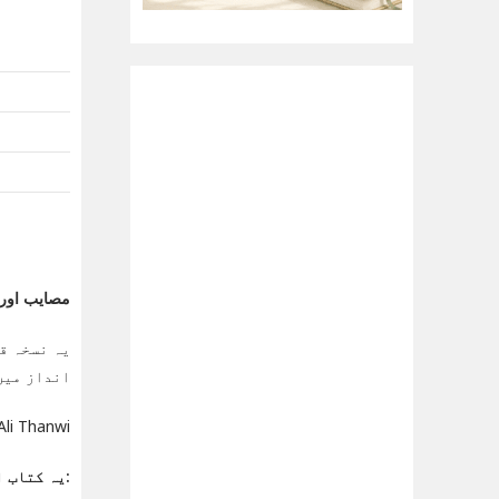
مصايب اور ان كا ع
یہ نسخہ قر
انداز میں
f Ali Thanwi
یہ کتاب ان کے لیے موزوں ہے: