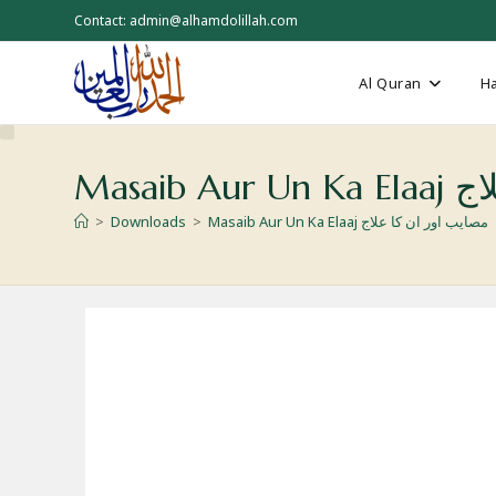
Skip
Contact: admin@alhamdolillah.com
to
content
Al Quran
Ha
Masai
>
Downloads
>
Masaib Aur Un Ka Elaaj مصايب اور ان كا علاج