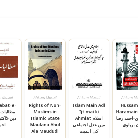
 Masail
Ahkam Masail
Ahkam Masail
Ahkam Ma
abat-e-
Rights of Non-
Islam Main Adl
Hussam 
م
Muslims in
Ijtimai ki
Haramain سام
دین-ڈاکٹر
Islamic State
Ahmiat اسلام
ن-احمد رضا
احم
Maulana Abul
میں عدل اجتماعی
 بریلوی
Ala Maududi
کی اہمیت