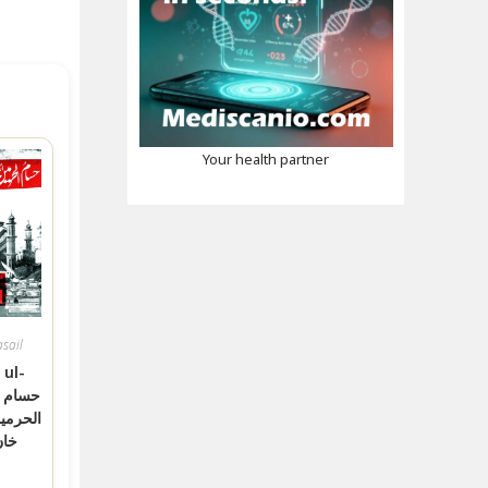
Your health partner
sail
ul-
ح
الحرمي
خان