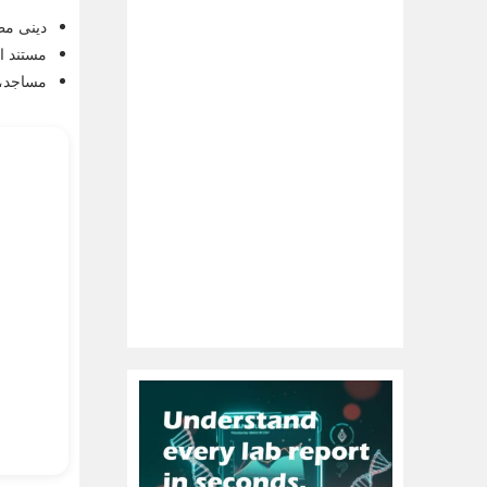
دینی مطا
مستند او
مساجد، 