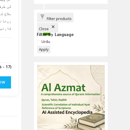
C
H
کی طرف
B
U
علاج ک
T
T
Filter products
روحانی
O
N
قارئین
Close
Filter by Language
Language
Urdu
Apply
(Downloads - 17)
OW