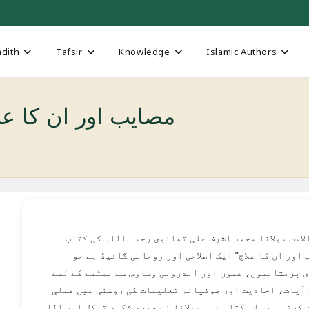
dith
Tafsir
Knowledge
Islamic Authors
b Aur Un Ka Elaaj مصايب اور ان كا علاج
لامت مولانا محمد اشرف علی تھانوی رحمہ اللہ کی کتاب
“اور ان کا علاج” ایک اصلاحی اور روحانی گائیڈ ہے جو
 پریشانیوں، غموں اور اندرونی وساوس سے نمٹنے کے لیے
آیات، احادیث اور صوفیانہ تعلیمات کی روشنی میں عملی
 کرتی ہے۔ اس کتاب میں مولانا نے صبر، شکر، توکل اور اللہ