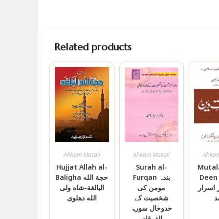
Related products
Ahkam Masail
Ahkam Masail
Ahkam
Hujjat Allah al-
Surah al-
Mutal
Deen طالبات
Furqan بندہ
Baligha حجة الله
 اسرار
مومن کی
البالغة-شاه ولی
د
شخصیت کے
الله دهلوی
خدوخال سورۃ
الفرقان