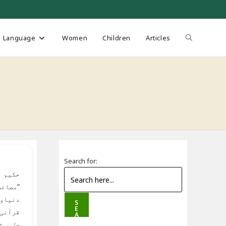
Toggle
Language
Women
Children
Articles
website
search
Search for:
حکیم ا
مصائب 
دنیاوی
S
E
قرآنی 
A
R
حل پیش