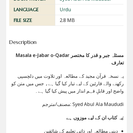
Urdu
LANGUAGE
2.8 MB
FILE SIZE
Description
Masala e-Jabar o-Qadar مسئلہ جبر و قدر کا مختصر
تعارف
یہ نسخہ قرآن مجید کے مطالعہ اور تلاوت میں دلچسپی
رکھنے والے قارئین کے لیے تیار کیا گیا ہے، جس میں متن کو
واضح اور قابلِ فہم انداز میں پیش کیا گیا ہے۔
مصنف/مترجم: Syed Abul Ala Maududi
یہ کتاب ان کے لیے موزوں ہے:
دینی مطالعہ اور ذاتی تعلیم کے شائقین