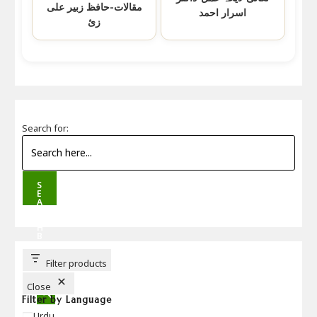
مقالات-حافظ زبیر علی
اسرار احمد
زئ
Search for:
S
E
A
R
C
H
B
U
T
T
Filter products
O
N
Close
Filter by Language
Language
Urdu