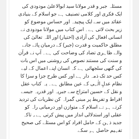
مسئلہ جبر و قدر مولانا سید ابوالاعلیٰ مودودی کی
ایک فکری اور کلامی تصنیف ہے جو اسلام کے بنیادی
عقائد میں سے ایک پیچیدہ اور حساس موضوع کو
زیر بحث لاتی ہے۔ اس کتاب میں مولانا مودودی نے
انسانی افعال کی آزادی (اختیار) اور اللہ تعالیٰ کی
مطلق حاکمیت و قدرت (جبر) کے درمیان پائے جانے
والے ظاہری تضاد کی وضاحت کی ہے۔ آپ نے قرآن
و سنت کی مستند نصوص کی روشنی میں اس بات
کی گتھی سلجھائی ہے کہ انسان اپنے اعمال کے لیے
کس حد تک ذمہ دار ہے اور کس طرح جزا و سزا کا
نظام عدلِ الٰہی کے عین مطابق ہے۔ یہ کتاب عقل
و نقل کے حسین امتزاج سے جبریہ اور قدریہ جیسے
افراط و تفریط پر مبنی گمراہ کن نظریات کی تردید
کرتے ہوئے اسلام کے متوازن اور درمیانی راہ کو
عقلی اور استدلالی انداز میں پیش کرتی ہے، تاکہ
جدید ذہن کے حامل افراد کو اس مسئلے کی صحیح
تفہیم حاصل ہو سکے