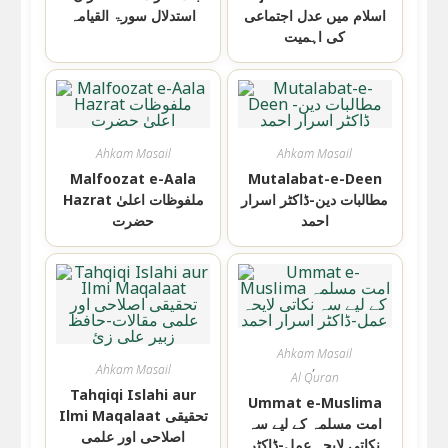
اسلام میں عدل اجتماعی
استدلال سورۃ القیامہ
کی اہمیت
Ahkam Masail
Ahkam Masail
Malfoozat e-Aala
Mutalabat-e-Deen
مطالبات دین-ڈاکٹر اسرار
Hazrat ملفوظات اعلیٰ
احمد
حضرت
Ahkam Masail
,
Ahkam Masail
Al Quran
Tahqiqi Islahi aur
Ummat e-Muslima
Ilmi Maqalaat تحقیقی
امت مسلمہ کے لیے سہ
اصلاحی اور علمی
نکاتی لایحہ عمل-ڈاکٹر