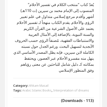
يُعدّ كتاب “منتخب الكلام في تفسير الأحلام”
المنسوب إلى الإمام محمد بن سيرين (ت 110هـ)
أشهر وأقدم مرجع إسلامي متداول في علم تعبير
الرؤى والأحلام. يقدم الكتاب منهجاً لـ تفسير الأحلام
يعتمد على الأصول الشرعية من القرآن الكريم
والسنة النبوية، بالإضافة إلى الأمثال العربية
والاستنباطات الفقهية، مُصنفاً الرؤى حسب الحروف
الأبجدية لتسهيل البحث. ورغم الجدل حول نسبته
الكاملة لابن سيرين، فإنه يظل المصدر الأساسي الذي
ينهل منه مفسرو الأحلام عبر العصور، ويحتفظ
بمكانته كـ دليل شامل للباحثين عن معنى رؤياهم
وفق المنظور الإسلامي
Category:
Ahkam Masail
Tags:
Arabic Islamic Books
,
Interpretation of dreams
(Downloads - 113)