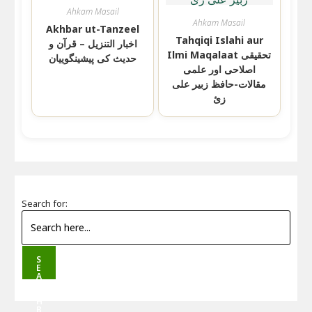
Ahkam Masail
Ahkam Masail
Akhbar ut-Tanzeel
Tahqiqi Islahi aur
اخبار التنزیل – قرآن و
Ilmi Maqalaat تحقیقی
حدیث کی پیشینگوییان
اصلاحی اور علمی
مقالات-حافظ زبیر علی
زئ
Search for:
S
E
A
R
C
H
B