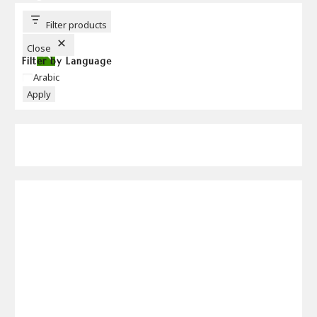
U
T
T
Filter products
O
N
Close
Filter by Language
Language
Arabic
Apply