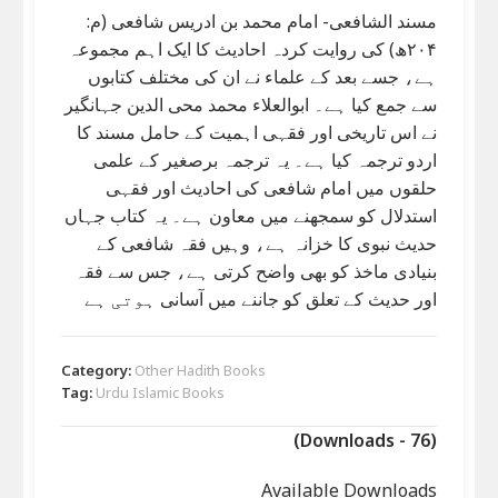
مسند الشافعی- امام محمد بن ادریس شافعی (م:
۲۰۴ھ) کی روایت کردہ احادیث کا ایک اہم مجموعہ
ہے، جسے بعد کے علماء نے ان کی مختلف کتابوں
سے جمع کیا ہے۔ ابوالعلاء محمد محی الدین جہانگیر
نے اس تاریخی اور فقہی اہمیت کے حامل مسند کا
اردو ترجمہ کیا ہے۔ یہ ترجمہ برصغیر کے علمی
حلقوں میں امام شافعی کی احادیث اور فقہی
استدلال کو سمجھنے میں معاون ہے۔ یہ کتاب جہاں
حدیث نبوی کا خزانہ ہے، وہیں فقہ شافعی کے
بنیادی ماخذ کو بھی واضح کرتی ہے، جس سے فقہ
اور حدیث کے تعلق کو جاننے میں آسانی ہوتی ہے
Category:
Other Hadith Books
Tag:
Urdu Islamic Books
(Downloads - 76)
Available Downloads