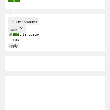
A
R
C
H
B
U
T
T
Filter products
O
N
Close
Filter by Language
Language
Urdu
Apply