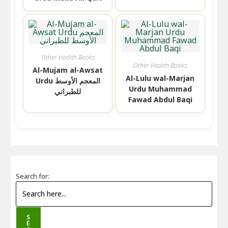
Other Hadith Books
Other Hadith Books
Al-Mujam al-Awsat
Al-Lulu wal-Marjan
Urdu المعجم الأوسط
Urdu Muhammad
للطبراني
Fawad Abdul Baqi
Search for:
S
E