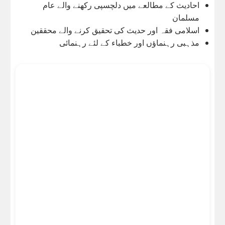
احادیث کے مطالعے میں دلچسپی رکھنے والے عام
مسلمان
اسلامی فقہ اور حدیث کی تحقیق کرنے والے محققین
مذہبی رہنماؤں اور خطباء کے لئے رہنمائی