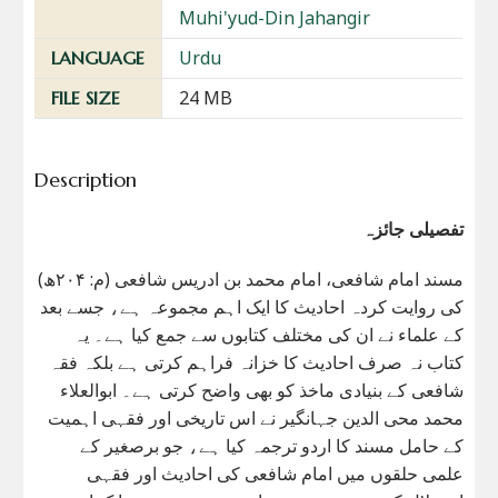
Muhi'yud-Din Jahangir
Urdu
LANGUAGE
24 MB
FILE SIZE
Description
تفصیلی جائزہ
مسند امام شافعی، امام محمد بن ادریس شافعی (م: ۲۰۴ھ)
کی روایت کردہ احادیث کا ایک اہم مجموعہ ہے، جسے بعد
کے علماء نے ان کی مختلف کتابوں سے جمع کیا ہے۔ یہ
کتاب نہ صرف احادیث کا خزانہ فراہم کرتی ہے بلکہ فقہ
شافعی کے بنیادی ماخذ کو بھی واضح کرتی ہے۔ ابوالعلاء
محمد محی الدین جہانگیر نے اس تاریخی اور فقہی اہمیت
کے حامل مسند کا اردو ترجمہ کیا ہے، جو برصغیر کے
علمی حلقوں میں امام شافعی کی احادیث اور فقہی