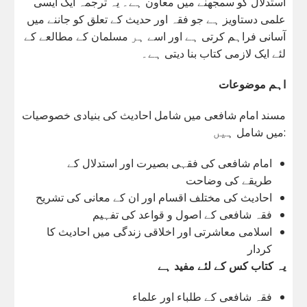
استدلال کو سمجھنے میں معاون ہے۔ یہ ترجمہ ایک ایسی
علمی دستاویز ہے جو فقہ اور حدیث کے تعلق کو جاننے میں
آسانی فراہم کرتی ہے اور اسے ہر مسلمان کے مطالعے کے
لئے ایک لازمی کتاب بنا دیتی ہے۔
اہم موضوعات
مسند امام شافعی میں شامل احادیث کی بنیادی خصوصیات
میں شامل ہیں:
امام شافعی کی فقہی بصیرت اور استدلال کے
طریقے کی وضاحت
احادیث کی مختلف اقسام اور ان کے معانی کی تشریح
فقہ شافعی کے اصول و قواعد کی تفہیم
اسلامی معاشرتی اور اخلاقی زندگی میں احادیث کا
کردار
یہ کتاب کس کے لئے مفید ہے
فقہ شافعی کے طلباء اور علماء