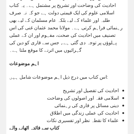
احادیث کی وضاحت اور تشریح پر مشتمل ہے۔ یہ کتاب
اسلامی علوم کی ایک قیمتی دولت ہے جو کہ نہ صرف
طلبہ اور علماء کے لیے بلکہ عام مسلمان کے لیے بھی
رہنمائی فراہم کرتی ہے۔ مولانا محمد عثمان غنی کی اس
تصنیف میں احادیث کی صحت، مفہوم اور ان کے عملی
پہلوؤں پر توجہ دی گئی ہے، جس سے قاری کو دین کی
گہرائیوں میں اترنے کا موقع ملتا ہے۔
اہم موضوعات
اس کتاب میں درج ذیل اہم موضوعات شامل ہیں:
احادیث کی تفصیل اور تشریح
اسلامی فقہ اور اصولوں کی وضاحت
دینی مسائل پر قاری کی رہنمائی
احادیث کی عملی زندگی میں اطلاق
علماء کا نقطہ نظر اور تفسیری نکات
کتاب سے فائدہ اٹھانے والے