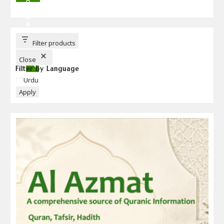
R
C
H
B
U
T
T
Filter products
O
N
Close
Filter by Language
Language
Urdu
Apply