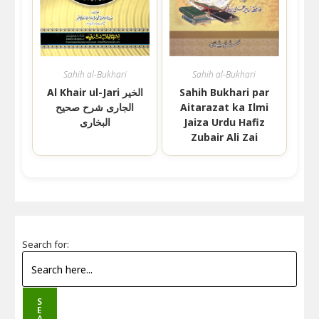
Sahih al-Bukhari
Sahih al-Bukhari
Al Khair ul-Jari الخیر
Sahih Bukhari par
الجاری شرح صحیح
Aitarazat ka Ilmi
البخاری
Jaiza Urdu Hafiz
Zubair Ali Zai
Search for:
S
E
A