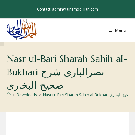
Skip
to
Contact: admin@alhamdolillah.com
content
Menu
Nasr ul-Bari Sharah Sahih al-
Bukhari نصرالباری شرح
صحیح البخاری
>
Downloads
>
Nasr ul-Bari Sharah Sahih al-Bukh