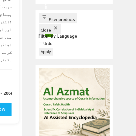
C
H
سورت ک
B
U
پیغام 
T
T
Filter products
ڈاکٹر 
O
N
اور ان
Close
Filter by Language
ہے، جس
Language
Urdu
اجاگر 
Apply
کرنے و
رکھتی 
(Downloads - 206)
OW