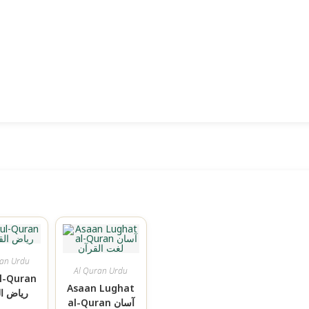
ran Urdu
Al Quran Urdu
ul-Quran
Asaan Lughat
ریاض ال
al-Quran آسان