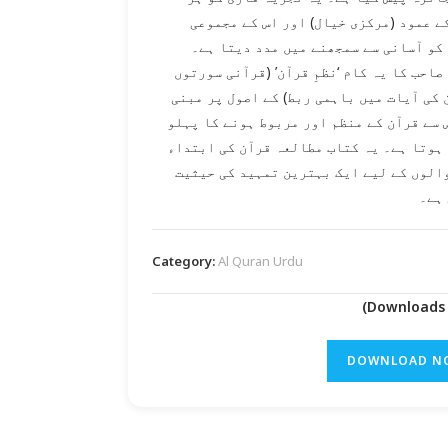
ے عمود (مرکزی خیال) اور اس کے مجموعی
کو آسانی سے سمجھنے میں مدد دیتا ہے۔
صاحب کا یہ کام ‘نظمِ قرآن’ (قرآنی سورتوں
 کی آیات میں باہمی ربط) کے اصول پر مبنی
 سے قرآن کے منظم اور مربوط ہونے کا پہلو
ہوتا ہے۔ یہ کتاب مطالعہ قرآن کی ابتداء
الوں کے لیے ایک بہترین تمہید کی حیثیت
ہے۔
Category:
Al Quran Urdu
DOWNLOAD N