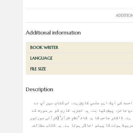
ADDITIO
Additional information
BOOK WRITER
LANGUAGE
FILE SIZE
Description
حمد کی ایک اہم علمی کاوش ہے۔ اس کتاب میں آپ نے
ع جائزہ پیش کیا ہے۔ یہ تجزیہ قاری کو ہر سورت کے
ے۔ ڈاکٹر صاحب کا یہ کام ‘نظمِ قرآن’ (قرآنی سورتوں
مربوط ہونے کا پہلو اجاگر ہوتا ہے۔ یہ کتاب مطالعہ