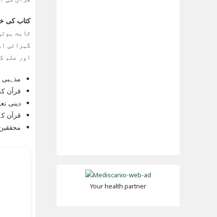
کتاب کی خ
ثابت ہوتی
گہرائی او
اور علم ک
مذہبی ع
قرآن کی
دینی تع
قرآن کے 
محققین 
Your health partner