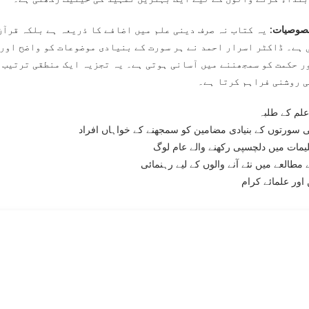
صوصیات:
یہ کتاب نہ صرف دینی علم میں اضافے کا ذریعہ ہے بلکہ قرآن
 ہے۔ ڈاکٹر اسرار احمد نے ہر سورت کے بنیادی موضوعات کو واضح اور 
ر حکمت کو سمجھننے میں آسانی ہوتی ہے۔ یہ تجزیہ ایک منطقی ترتیب م
ی روشنی فراہم کرتا ہے۔
لم کے طلبہ
 سورتوں کے بنیادی مضامین کو سمجھنے کے خواہاں افراد
لیمات میں دلچسپی رکھنے والے عام لوگ
مطالعے میں نئے آنے والوں کے لیے رہنمائی
اور علمائے کرام