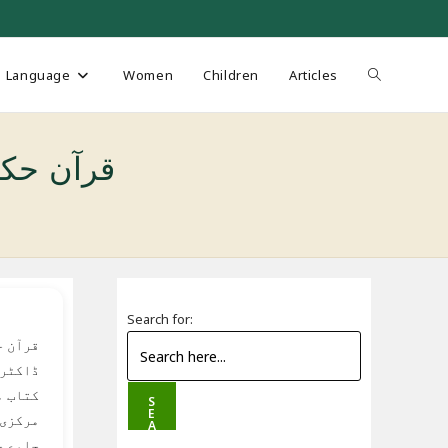
Toggle
Language
Women
Children
Articles
website
قرآن حکی
search
Search for:
ڈاکٹر 
کتاب م
S
E
مرکزی 
A
R
جامع ج