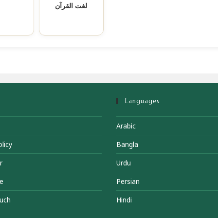
لغت القرآن
Languages
Arabic
licy
Bangla
r
Urdu
e
Persian
ouch
Hindi