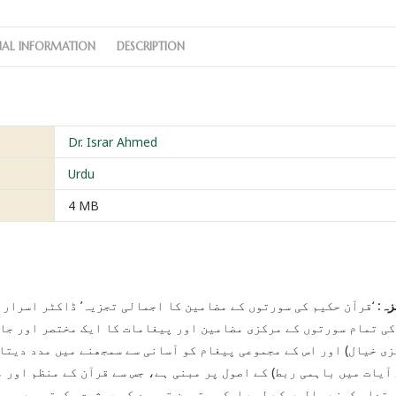
NAL INFORMATION
DESCRIPTION
Dr. Israr Ahmed
Urdu
4 MB
زہ:
‘قرآن حکیم کی سورتوں کے مضامین کا اجمالی تجزیہ’ ڈاکٹر اسرار ا
کی تمام سورتوں کے مرکزی مضامین اور پیغامات کا ایک مختصر اور جام
ی خیال) اور اس کے مجموعی پیغام کو آسانی سے سمجھنے میں مدد دیتا ہ
 آیات میں باہمی ربط) کے اصول پر مبنی ہے، جس سے قرآن کے منظم اور 
بتداء کرنے والوں کے لیے ایک بہترین تمہید کی حیثیت رکھتی ہے۔