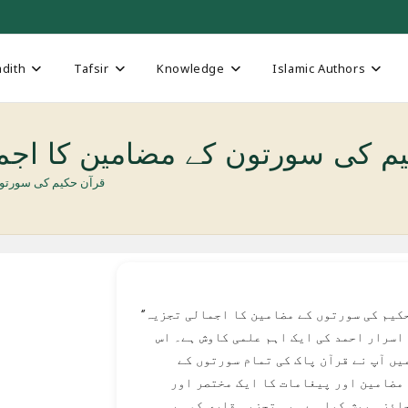
dith
Tafsir
Knowledge
Islamic Authors
م کی سورتون کے مضامین کا اجما
قرآن حکیم کی سورتون 
‘قرآن حکیم کی سورتوں کے مضامین کا اجمالی تجزیہ’
اسرار احمد کی ایک اہم علمی کاوش ہے۔ اس
یں آپ نے قرآن پاک کی تمام سورتوں کے
مضامین اور پیغامات کا ایک مختصر اور
ائزہ پیش کیا ہے۔ یہ تجزیہ قاری کو ہر