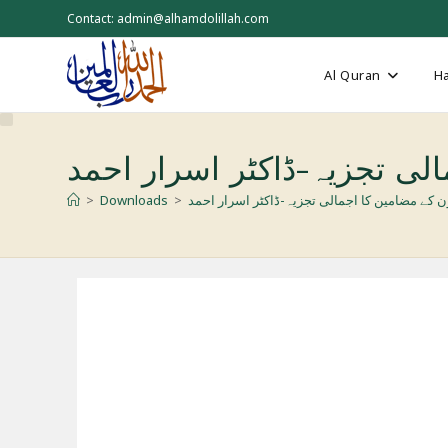
Skip
Contact: admin@alhamdolillah.com
to
content
Al Quran
Ha
لی تجزیہ-ڈاکٹر اسرار احمد
کے مضامین کا اجمالی تجزیہ-ڈاکٹر اسرار احمد
>
Downloads
>