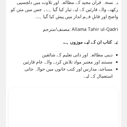
یہ نسخہ قرآن مجید کے مطالعہ اور تلاوت میں دلچسپی
رکھنے والے قارئین کے لیے تیار کیا گیا ہے، جس میں متن کو
واضح اور قابلِ فہم انداز میں پیش کیا گیا ہے۔
مصنف/مترجم: Allama Tahir ul-Qadri
یہ کتاب ان کے لیے موزوں ہے:
دینی مطالعہ اور ذاتی تعلیم کے شائقین
مستند اور معتبر مواد تلاش کرنے والے عام قارئین
مساجد، مدارس اور کتب خانوں میں حوالہ جاتی
استعمال کے لیے