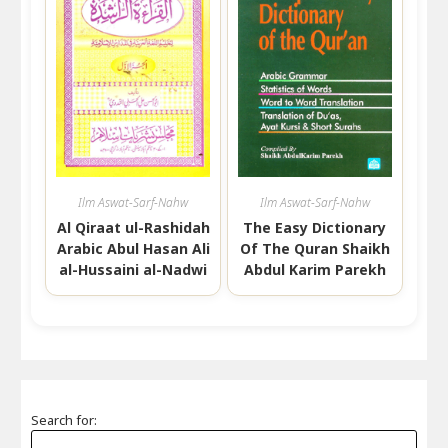
Ilm Aswat-Sarf-Nahw
Ilm Aswat-Sarf-Nahw
Al Qiraat ul-Rashidah
The Easy Dictionary
Arabic Abul Hasan Ali
Of The Quran Shaikh
al-Hussaini al-Nadwi
Abdul Karim Parekh
Search for: