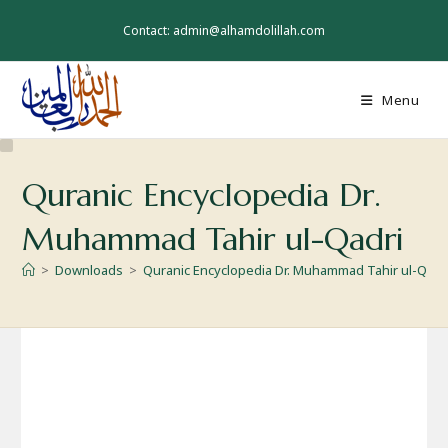
Skip
to
Contact: admin@alhamdolillah.com
content
Menu
Quranic Encyclopedia Dr.
Muhammad Tahir ul-Qadri
>
Downloads
>
Quranic Encyclopedia Dr. Muhammad Tahir ul-Qadr