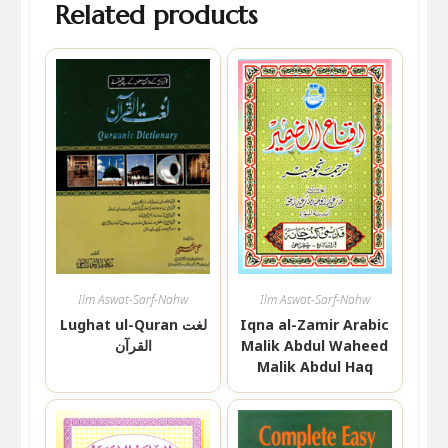
Related products
Ilm Aswat-Sarf-Nahw
Ilm Aswat-Sarf-Nahw
Lughat ul-Quran لغت
Iqna al-Zamir Arabic
القرآن
Malik Abdul Waheed
Malik Abdul Haq