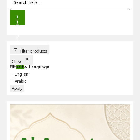
S
E
A
R
C
H
B
U
T
T
Filter products
O
N
Close
Filter by Language
Language
English
Arabic
Apply