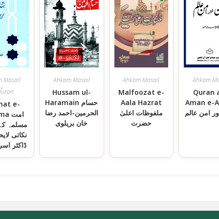
 Masail
Ahkam Masail
Ahkam Masail
Ahkam Ma
,
Quran
Hussam ul-
Malfoozat e-
Quran 
Aman e-
Aala Hazrat
Haramain حسام
at e-
ور امن عالم
ملفوظات اعلیٰ
الحرمين-احمد رضا
lima
حضرت
خان بریلوی
مسلمہ کے 
نکاتی لای
ڈاکٹر اسر