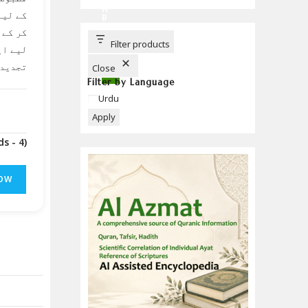
C
H
کے لیے
B
U
کر کے 
T
T
Filter products
لیے ای
O
N
تجدید 
Close
Filter by Language
Language
Urdu
Apply
(Downloads - 4)
OW