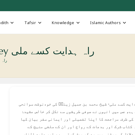
dith
Tafsir
Knowledge
Islamic Authors
Rahe-e Hidayat Kaisay Miley راہ ہدایت کسے ملی
isay Miley
دایت کسے ملی- شیخ محمد بن جمیل زینوؒ کی خودنوشت سوانحی
ہے، جس میں انہوں نے صوفی طریقوں سے نکل کر خالص عقیدۂ
کی طرف مراجعت کا اپنا تفصیلی اور ایمانی سفر بیان کیا
 کتاب شرک اور بدعات کے رواج اور ان کے سلفی منہج کے
دلائل کی روشنی میں رد کو پیش کرتی ہے ، اور عامۃ الناس