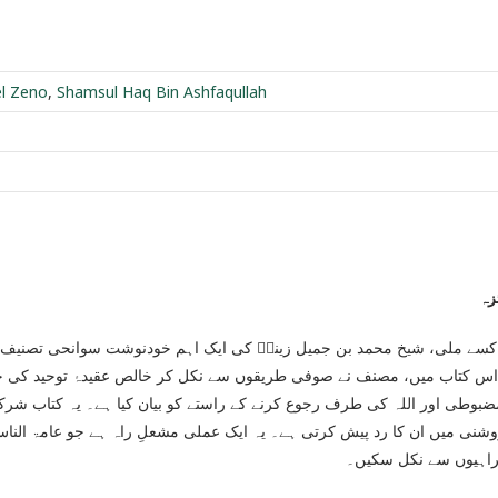
l Zeno
,
Shamsul Haq Bin Ashfaqullah
زہ
 کسے ملی، شیخ محمد بن جمیل زینوؒ کی ایک اہم خودنوشت سوانحی تصنیف 
س کتاب میں، مصنف نے صوفی طریقوں سے نکل کر خالص عقیدۂ توحید کی جان
ضبوطی اور اللہ کی طرف رجوع کرنے کے راستے کو بیان کیا ہے۔ یہ کتاب شر
وشنی میں ان کا رد پیش کرتی ہے۔ یہ ایک عملی مشعلِ راہ ہے جو عامۃ ال
راہیوں سے نکل سکیں۔