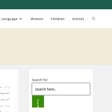
Toggle
Language
Women
Children
Articles
website
search
Search for:
راہِ ہ
تصنیف 
توحید 
S
E
ہے۔ یہ
A
R
مضبوط 