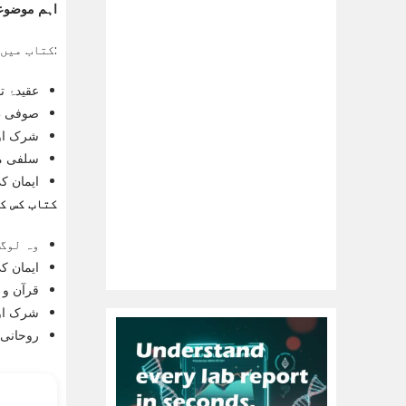
اہم موضوع
کتاب میں درج ذیل اہم موضوعات شامل ہیں:
عقیدۂ 
صوفی طر
شرک اور
سلفی منہ
ایمان ک
کتاب کس ک
وہ لوگ 
ایمان ک
قرآن و 
شرک اور
روحانی 