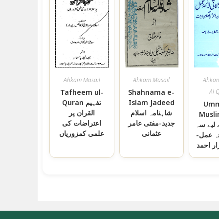
Ahkam Masail
Ahkam Masail
Ahkam
Tafheem ul-
Shahnama e-
Al 
Islam Jadeed
Quran تفہیم
Umm
شاہنامہ اسلام
القران پر
Mus امت
جدید-مفتی عامر
اعتراضات کی
لیے سہ
عثمانی
علمی کمزوریاں
حہ عمل-
ار احمد