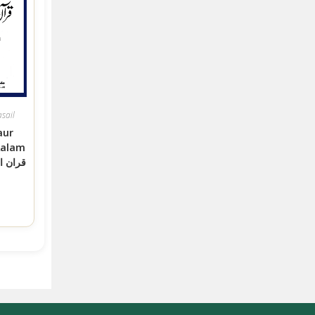
sail
aur
Aalam
قران ا