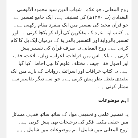
روح المعانی، جو علامہ شهاب الدین سید محمود الآلوسی
البغدادی (ت ١٢٧٠ھ) کی تصنیف ہے، ایک جامع تفسیر ہے
جو قرآن مجید کی تفسیر میں ایک منفرد مقام رکھتی ہے۔
یہ کتاب اپنے عہد کے مفکرین کی آراء کو یکجا کرتی ہے اور
تفسیر بالرواية اور التفسير بالدراية کے درمیان ایک پل کا کام
کرتی ہے۔ روح المعانی نہ صرف قرآن کی تفسیر پیش
کرتی ہے بلکہ اس میں قراءات، اعراب، زبان، بلاغت، فقہ،
اور اصول فقہ جیسے مختلف علوم کا بھی احاطہ کیا گیا
ہے۔ یہ کتاب خرافات اور اسرائیلی روایات کے بارے میں ایک
تنقیدی نقطہ نظر پیش کرتی ہے، جو اسے دیگر تفاسیر سے
ممتاز کرتی ہے۔
اہم موضوعات
یہ تفسیر علمی و تحقیقی مواد کے ساتھ ساتھ فقہی مسائل
میں حنفی مکتبہ فکر کی ترجیحات بھی پیش کرتی ہے۔
روح المعانی میں شامل اہم موضوعات میں شامل ہیں: