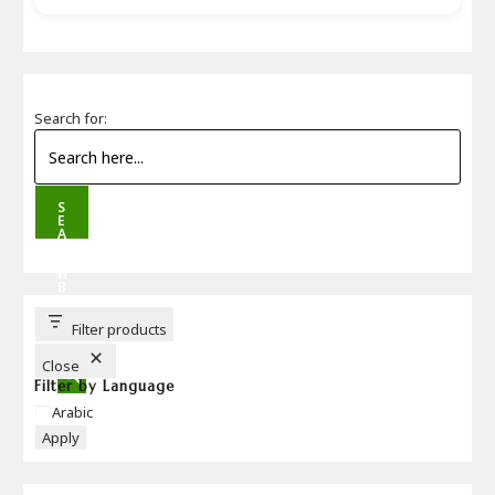
Search for:
S
E
A
R
C
H
B
U
T
T
Filter products
O
N
Close
Filter by Language
Language
Arabic
Apply