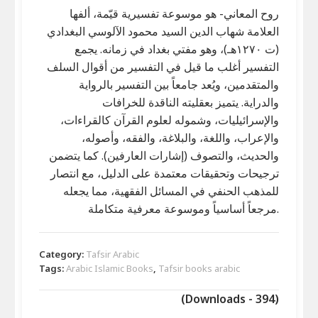
روح المعاني- هو موسوعة تفسيرية قيّمة، ألفها
العلامة شهاب الدين السيد محمود الآلوسي البغدادي
(ت ١٢٧٠هـ)، وهو مفتي بغداد في زمانه. يجمع
التفسير أغلب ما قيل في التفسير من أقوال السلف
والمتقدمين، ويُعد جامعاً بين التفسير بالرواية
والدراية. يتميز بعقليته الناقدة للخرافات
والإسرائيليات، وشموله لعلوم القرآن كالقراءات،
والإعراب، واللغة، والبلاغة، والفقه، وأصوله،
والحديث، والتصوف (إشارات العارفين). كما يتضمن
ترجيحات وتحقيقات معتمدة على الدليل، مع انتصار
للمذهب الحنفي في المسائل الفقهية، مما يجعله
مرجعاً أساسياً وموسوعة معرفية متكاملة.
Category:
Tafsir Arabic
Tags:
Arabic Islamic Books
,
Tafsir books arabic
(Downloads - 394)