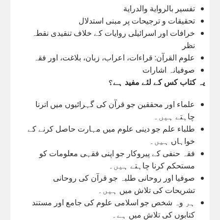
تفسیر بالرواية والدراية
تحقیقات و ترجيحات پر مبنی استدلال
خرافات اور اسرائیلی روایات کے خلاف تنقیدی نقطہ
نظر
علوم القرآن: قراءات، اعراب، زبان، بلاغت، اور فقہ
صوفیانہ اشارات
یہ کتاب کس کے لئے مفید ہے؟
علماء اور محققین جو قرآن کی گہرائیوں میں اترنا
چاہتے ہیں۔
طلباء علم جو دینی علوم میں مہارت حاصل کرنے کے
خواہاں ہیں۔
فقہ حنفی کے پیروکار جو اپنی فقہی معلومات کو
مستحکم کرنا چاہتے ہیں۔
صوفیا اور روحانی طلبہ جو قرآن کی روحانی
تشریحات کی تلاش میں ہیں۔
ہر وہ شخص جو اسلامی علوم کی جامع اور مستند
کتابوں کی تلاش میں ہے۔