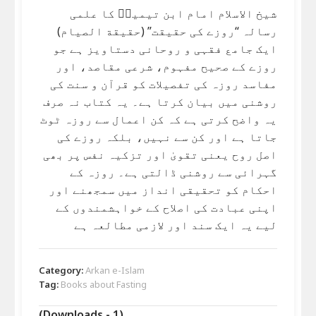
شیخ الاسلام امام ابن تیمیہؒ کا علمی
رسالہ “روزے کی حقیقت” (حقیقة الصیام)
ایک جامع فقہی و روحانی دستاویز ہے جو
روزے کے صحیح مفہوم، شرعی مقاصد، اور
مفاسد روزہ کی تفصیلات کو قرآن و سنت کی
روشنی میں بیان کرتا ہے۔ یہ کتاب نہ صرف
یہ واضح کرتی ہے کہ کن اعمال سے روزہ ٹوٹ
جاتا ہے اور کن سے نہیں، بلکہ روزے کی
اصل روح یعنی تقویٰ اور تزکیہ نفس پر بھی
گہرائی سے روشنی ڈالتی ہے۔ روزہ کے
احکام کو تحقیقی انداز میں سمجھنے اور
اپنی عبادت کی اصلاح کے خواہشمندوں کے
لیے یہ ایک سند اور لازمی مطالعہ ہے
Category:
Arkan e-Islam
Tag:
Books about Fasting
(Downloads - 1)