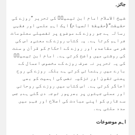
جائزہ
شیخ الاسلام امام ابن تیمیہؒ کی تحریر “روزے کی
حقیقت” (حقیقة الصیام) ایک اہم علمی اور فقہی
رسالہ ہے جو روزے کے موضوع پر تفصیلی معلومات
فراہم کرتا ہے۔ یہ کتاب روزے کے معنی، اس کی
شرعی مقاصد، اور روزے کے احکام کو قرآن و سنت
کی روشنی میں واضح کرتی ہے۔ امام ابن تیمیہؒ
کی یہ تحریر نہ صرف روزے کے مخصوص اعمال کے
بارے میں رہنمائی کرتی ہے بلکہ روزے کی روح
یعنی تقویٰ اور تزکیہ نفس کی اہمیت کو بھی
اجاگر کرتی ہے۔ اس کتاب میں روزے کی روحانی
اور عملی جہتوں پر بھرپور توجہ دی گئی ہے، جس
سے قاری کو اپنی عبادت کی اصلاح اور فہم میں
مدد ملتی ہے۔
اہم موضوعات