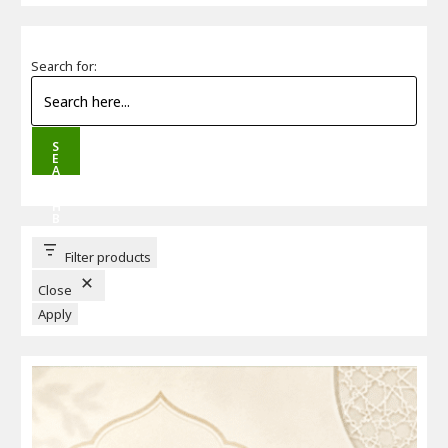
Search for:
S
E
A
R
C
H
B
U
T
T
Filter products
O
N
Close
Apply