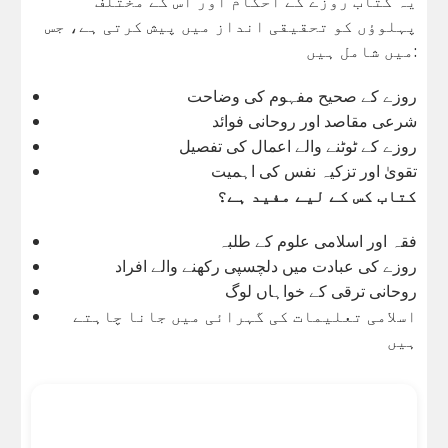
یہ کتاب روزے کے احکام اور اس کے مختلف
پہلوؤں کو تحقیقی انداز میں پیش کرتی ہے، جس
میں شامل ہیں:
روزے کے صحیح مفہوم کی وضاحت
شرعی مقاصد اور روحانی فوائد
روزے کے ٹوٹنے والے اعمال کی تفصیل
تقویٰ اور تزکیہ نفس کی اہمیت
کتاب کس کے لیے مفید ہے؟
فقہ اور اسلامی علوم کے طلبہ
روزے کی عبادت میں دلچسپی رکھنے والے افراد
روحانی ترقی کے خواہاں لوگ
اسلامی تعلیمات کی گہرائی میں جانا چاہتے
ہیں