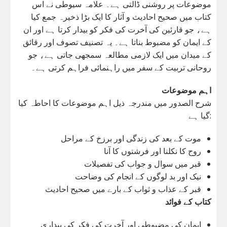
موضوعات پر روشنی ڈالتی ہے۔ علامہ سیوطی نے اس
کتاب میں صحیح احادیث و آثار کا ایک بڑا ذخیرہ جمع کیا
ہے، جو قارئین کی آخرت کی فکر کو بیدار کرتا ہے اور ان
کے ایمان کو مضبوط بناتا ہے۔ یہ تصنیف تصوف اور رقائق
کے میدان میں ایک لازمی مطالعہ سمجھی جاتی ہے، جو
روحانی تربیت کے سفر میں راہنمائی فراہم کرتی ہے۔
اہم موضوعات
شرح الصدور میں مندرجہ ذیل اہم موضوعات کا احاطہ کیا
گیا ہے:
موت کے بعد کی زندگی اور برزخ کے مراحل
روح کا نکلنا اور فرشتوں کا آنا
قبر میں سوال و جواب کی تفصیلات
نیک اور بد لوگوں کے انجام کی وضاحت
قبر کے عذاب و ثواب کے بارے میں صحیح احادیث
کتاب کے فوائد
ایمان کی مضبوطی اور آخرت کی فکر کی بیداری