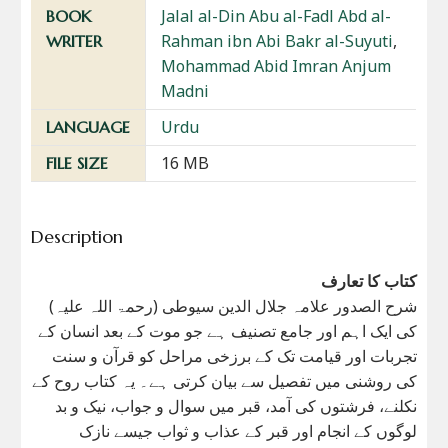
Jalal al-Din Abu al-Fadl Abd al-
BOOK
Rahman ibn Abi Bakr al-Suyuti
,
WRITER
Mohammad Abid Imran Anjum
Madni
Urdu
LANGUAGE
16 MB
FILE SIZE
Description
کتاب کا تعارف
شرح الصدور علامہ جلال الدین سیوطی (رحمۃ اللہ علیہ)
کی ایک اہم اور جامع تصنیف ہے جو موت کے بعد انسان کے
تجربات اور قیامت تک کے برزخی مراحل کو قرآن و سنت
کی روشنی میں تفصیل سے بیان کرتی ہے۔ یہ کتاب روح کے
نکلنے، فرشتوں کی آمد، قبر میں سوال و جواب، نیک و بد
لوگوں کے انجام اور قبر کے عذاب و ثواب جیسے نازک