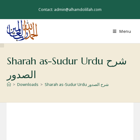
Skip
to
Contact: admin@alhamdolillah.com
content
Menu
Sharah as-Sudur Urdu شرح
الصدور
Sharah as-Sudur Urdu شرح الصدور
>
Downloads
>