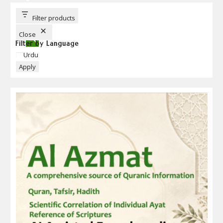
U
T
T
Filter products
O
N
Close
Filter by Language
Language
Urdu
Apply