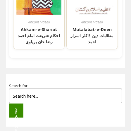
Ahkam Masail
Ahkam Masail
Ahkam-e-Shariat
Mutalabat-e-Deen
مطالبات دین-ڈاکٹر اسرار
احکام شریعت امام احمد
احمد
رضا خان بریلوی
Search for:
S
E
A
R
C
H
B