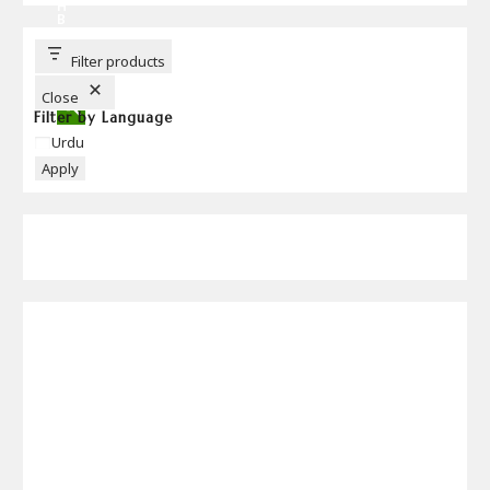
H
B
U
T
T
Filter products
O
N
Close
Filter by Language
Language
Urdu
Apply