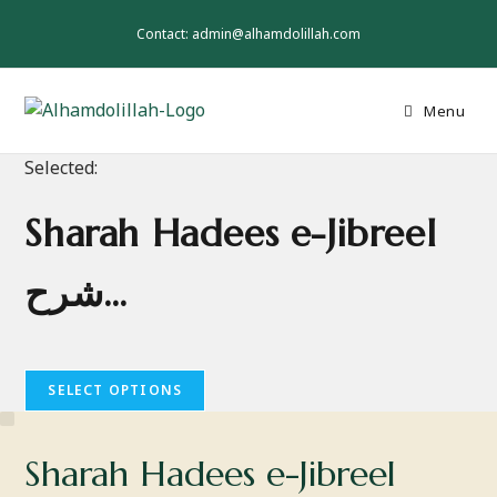
Skip
to
Contact: admin@alhamdolillah.com
content
Menu
Selected:
Sharah Hadees e-Jibreel
شرح…
SELECT OPTIONS
Sharah Hadees e-Jibreel