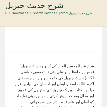
شرح حدیث جبریل
Sharah Hadees e-Jibreel شرح حدیث جبریل
>
Downloads
>
شیخ عبد المحسن العباد کی “شرح حدیث جبریل”
(جس پر حافظ زبیر علی زئی نے تحقیقی حواشی
لگائے) حدیثِ جبریل کی جامع شرح ہے، جسے نبی
اکرم ﷺ نے اسلام، ایمان اور احسان کی بنیادیں قرار
دیا۔ یہ کتاب دین کے تین بنیادی ستونوں کی عمیق
اور مدلل وضاحت پیش کرتی ہے، اور دینی تعلیمات
کو آسان اور عام فہم انداز میں سمجھاتی ہے۔