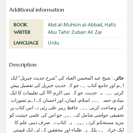
Additional information
Abd al-Muhsin al-Abbad
,
Hafiz
BOOK
Abu Tahir Zubair Ali Zai
WRITER
Urdu
LANGUAGE
Description
جائزہ
: شیخ عبد المحسن العباد کی “شرح حدیث جبریل” ایک
اہم اور جامع کتاب ہے جو کہ حدیثِ جبریل کی تفصیل پیش
کرتی ہے۔ یہ حدیث، جو کہ نبی اکرم ﷺ کی تعلیمات کا ایک
بنیادی حصہ ہے، اسلام، ایمان، اور احسان کے اہم تصورات
کی وضاحت کرتی ہے۔ حافظ زبیر علی زئی نے اس کتاب پر
تحقیقی حواشی شامل کیے ہیں جو اس کی علمی حیثیت کو
مزید مستحکم کرتے ہیں۔ یہ کتاب نہ صرف دینی علم کا
ایک خزانہ ہے بلکہ یہ طلباء اور محققین کے لیے ایک قیمتی