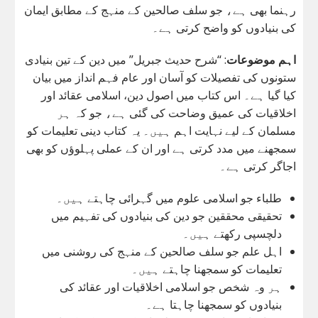
رہنما بھی ہے، جو سلف صالحین کے منہج کے مطابق ایمان
کی بنیادوں کو واضح کرتی ہے۔
اہم موضوعات
: “شرح حدیث جبریل” میں دین کے تین بنیادی
ستونوں کی تفصیلات کو آسان اور عام فہم انداز میں بیان
کیا گیا ہے۔ اس کتاب میں اصول دین، اسلامی عقائد اور
اخلاقیات کی عمیق وضاحت کی گئی ہے، جو کہ ہر
مسلمان کے لیے نہایت اہم ہیں۔ یہ کتاب دینی تعلیمات کو
سمجھنے میں مدد کرتی ہے اور ان کے عملی پہلوؤں کو بھی
اجاگر کرتی ہے۔
طلباء جو اسلامی علوم میں گہرائی چاہتے ہیں۔
تحقیقی محققین جو دین کی بنیادوں کی تفہیم میں
دلچسپی رکھتے ہیں۔
اہل علم جو سلف صالحین کے منہج کی روشنی میں
تعلیمات کو سمجھنا چاہتے ہیں۔
ہر وہ شخص جو اسلامی اخلاقیات اور عقائد کی
بنیادوں کو سمجھنا چاہتا ہے۔