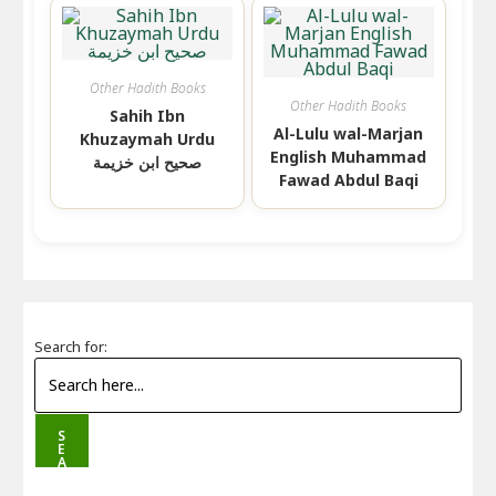
Other Hadith Books
Other Hadith Books
Sahih Ibn
Al-Lulu wal-Marjan
Khuzaymah Urdu
English Muhammad
صحيح ابن خزيمة
Fawad Abdul Baqi
Search for:
S
E
A
R
C