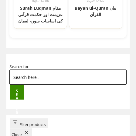
Tafsir Urdu
Tafsir Urdu
Bayan ul-Quran بیان
Surah Luqman مقام
القرآن
عزیمت اور حکمت قرآنی
کی اساسات سورۃ لقمان
Search for:
S
E
A
R
C
H
B
U
T
T
Filter products
O
N
Close