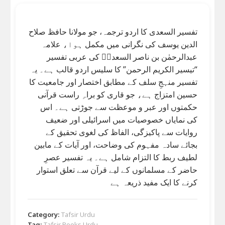
تفسیر السعدی کا اردو ترجمہ، جو مولانا حافظ صلاح
الدین یوسف کی نگرانی میں مکمل ہوا، علامہ
عبدالرحمٰن بن ناصر السعدیؒ کی عربی تفسیر
“تیسیر الکریم الرحمن” کا سلیس اردو قالب ہے۔ یہ
تفسیر منہجِ سلف کے مطابق اختصار اور جامعیت کا
حسین امتزاج ہے، جو قاری کو براہِ راست قرآنی
حکمتوں اور عبر و موعظت سے جوڑتی ہے۔ اس
کی نمایاں خصوصیات میں اسرائیلی اور ضعیف
روایات سے پاکیزگی، الفاظ کی لغوی تحقیق کے
بجائے سادہ مفہوم کی وضاحت، اور آیات کے مابین
لطیف ربط کا التزام شامل ہے۔ یہ تفسیر عصرِ
حاضر کے مسلمانوں کے لیے قرآن سے تعلق استوار
کرنے کا ایک مفید ذریعہ ہے
Category:
Tafsir Urdu
Tag:
Tafsir Books Urdu