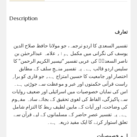
Description
تعارف
تفسیر السعدی کا اردو ترجمہ، جو مولانا حافظ صلاح الدین
یوسف کی نگرانی میں مکمل ہوا، علامہ عبدالرحمٰن بن
ناصر السعدیؒ کی عربی تفسیر “تیسیر الکریم الرحمن” کا
سلیس اردو قالب ہے۔ یہ تفسیر منہجِ سلف کے مطابق
اختصار اور جامعیت کا حسین امتزاج ہے، جو قاری کو براہِ
راست قرآنی حکمتوں اور عبر و موعظت سے جوڑتی ہے۔
اس کی نمایاں خصوصیات میں اسرائیلی اور ضعیف روایات
سے پاکیزگی، الفاظ کی لغوی تحقیق کے بجائے سادہ مفہوم
کی وضاحت، اور آیات کے مابین لطیف ربط کا التزام شامل
ہے۔ یہ تفسیر عصرِ حاضر کے مسلمانوں کے لیے قرآن سے
تعلق استوار کرنے کا ایک مفید ذریعہ ہے۔
اہم خصوصیات