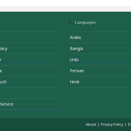
Languages
Arabic
licy
Bangla
r
Urdu
e
Persian
ouch
Hindi
Service
About
Privacy Policy
D