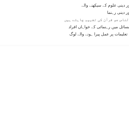
ر دینی علوم کے سیکھنے والے
ر دینی رہنما
لناس جو قرآن کی تفہیم چاہتے ہیں
ائل میں رہنمائی کے خواہاں افراد
تعلیمات پر عمل پیرا ہونے والے لوگ