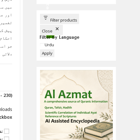
C
H
میں سل
B
U
اور عل
T
T
Filter products
تفسیر 
O
N
پیش کر
Close
Filter by Language
احکام 
Language
Urdu
جو اسے
Apply
دلاتی ہ
(Downloads - 230)
nloads
eckbox
تف
تف