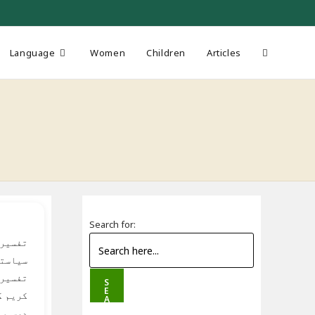
Toggle
Language
Women
Children
Articles
website
search
Search for:
سیاستد
تفسیر 
S
E
کریم ک
A
R
درس و 