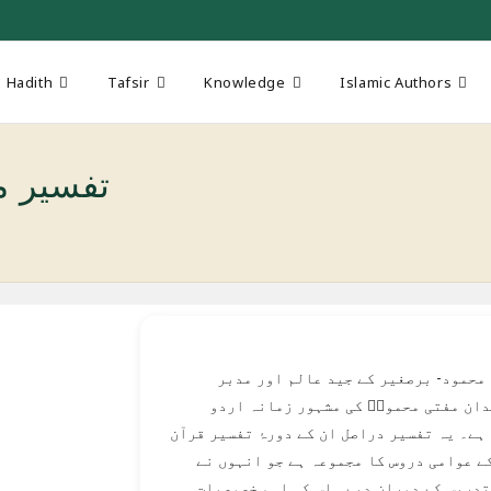
Hadith
Tafsir
Knowledge
Islamic Authors
Tafseer e-Mahmood
تفسیر محمود- برصغیر کے جید عالم اور مدبر
ان مفتی محمودؒ کی مشہور زمانہ اردو
ہے۔ یہ تفسیر دراصل ان کے دورۂ تفسیر قرآن
ے عوامی دروس کا مجموعہ ہے جو انہوں نے
تدریس کے دوران دیے۔ اس کی اہم خصوصیات