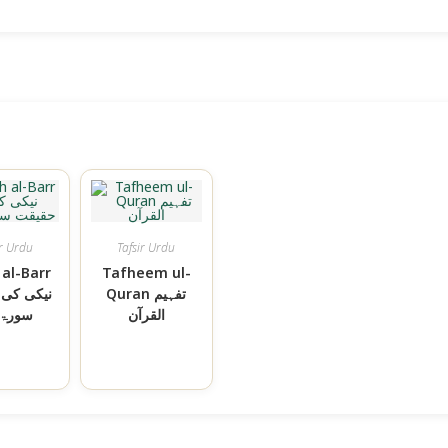
ir Urdu
Tafsir Urdu
 al-Barr
Tafheem ul-
Quran تفہیم
نیکی کی 
القرآن
سورۃ ا