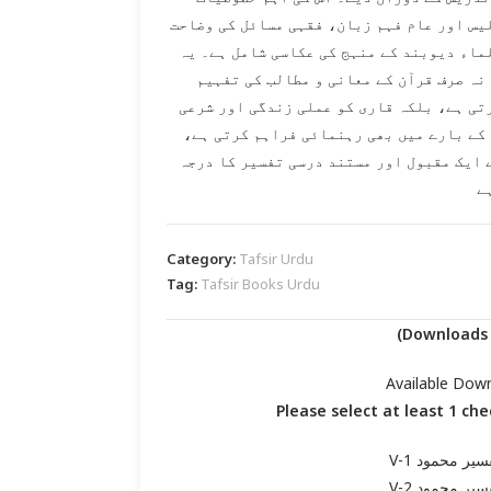
یس اور عام فہم زبان، فقہی مسائل کی وضاحت
ماء دیوبند کے منہج کی عکاسی شامل ہے۔ یہ
نہ صرف قرآن کے معانی و مطالب کی تفہیم
تی ہے، بلکہ قاری کو عملی زندگی اور شرعی
کے بارے میں بھی رہنمائی فراہم کرتی ہے،
 ایک مقبول اور مستند درسی تفسیر کا درجہ
ے
Category:
Tafsir Urdu
Tag:
Tafsir Books Urdu
Available Dow
Please select at least 1 ch
سیر محمود V-1
سیر محمود V-2