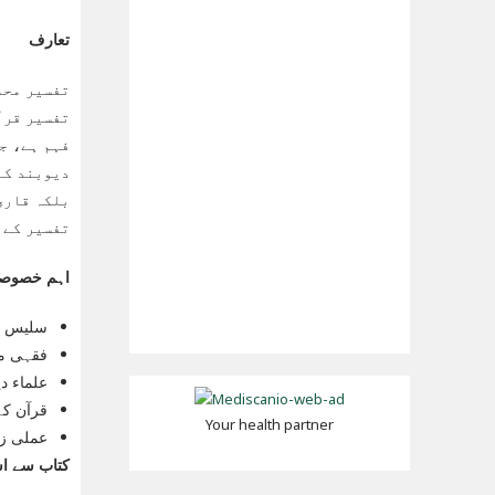
تعارف
تفسیر محم
تفسیر قرآ
فہم ہے، ج
دیوبند کے
بلکہ قاری
تفسیر کے 
اہم خصوصی
سلیس او
فقہی م
علماء د
قرآن کے
Your health partner
عملی زن
کتاب سے است