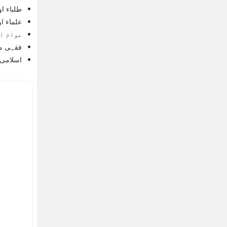
طلباء او
علماء او
عوام ا
فقہی مس
اسلامی 