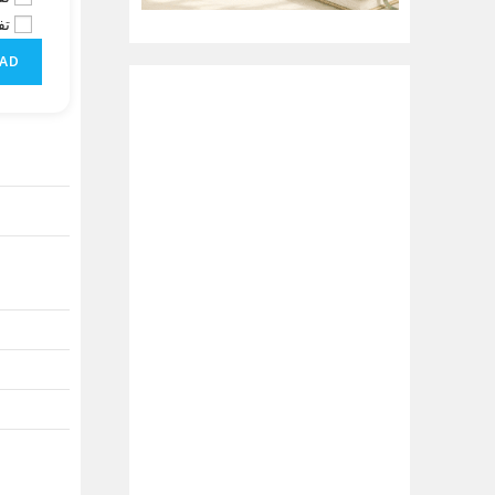
تف
AD