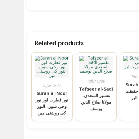
Related products
Tafs
Tafsir Urdu
Surah
Tafsir Urdu
Tafseer al-Sadi
حقیقت
Suran al-Noor
تفسیر السعدی-
لبر
نور فطرت اور نور
مولانا صلاح الدین
وحی سورۃ النور
یوسف
کی روشنی مین