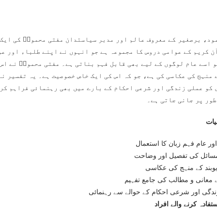
ود، برصغیر کے معروف عالم اور مدبر سیاستدان مفتی محمودؒ کی ایک 
ن کریم کے عوامی دروس کا مجموعہ ہے جو انہوں نے اپنے طلباء اور عو
و اسے عام لوگوں کے لیے بھی قابل فہم بناتی ہے۔ مفتی محمودؒ نے اس
 منہج کی عکاسی کی ہے، جو کہ اس کی ایک خاص خصوصیت ہے۔ یہ تفسیر نہ
 کو عملی زندگی اور شرعی احکام کے بارے میں بھی رہنمائی فراہم کرت
طور پر جانی جاتی ہے۔
ات
ر عام فہم زبان کا استعمال
سائل کی تفصیل اور وضاحت
یوبند کے منہج کی عکاسی
 معانی و مطالب کی جامع تفہیم
دگی اور شرعی احکام کے حوالے سے رہنمائی
فادہ کرنے والے افراد