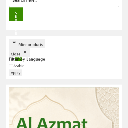
S
E
A
R
C
H
B
U
T
T
Filter products
O
N
Close
Filter by Language
Language
Arabic
Apply