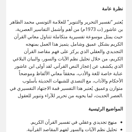
نظرة عامة
يُعتبر “تفسير التحرير والتنوير” للعلامة التونسي محمد الطاهر
بن عاشور (ت 1973م) من أهم وأشمل التفاسير العصرية،
حيث يمثل موسوعة تفسيرية متكاملة تتناول معاني القرآن
الكريم بشكل عميق وشامل. يتميز هذا العمل بمنهجه
التجديدي والعقلي الذي يركز على فهم مقاصد القرآن
الكريم، من خلال تحليل نظم الآيات والسور، والبيان البلاغي
الذي يكشف عن إعجاز النص القرآني. لقد أولى ابن عاشور
عناية خاصة للغة والأدب، محققاً معاني الألفاظ وموضحاً
الأحكام والآداب، مع التصدي للشبهات الحديثة بأسلوب
متوازن وعميق. يُعتبر هذا التفسير قمة الاجتهاد التفسيري في
العصر الحديث، لما يحويه من تحرير للآراء وتنوير للعقول.
المواضيع الرئيسية
منهج تجديدي وعقلي في تفسير القرآن الكريم.
تحليل نظم الآيات والسور لفهم المقاصد القرآنية.