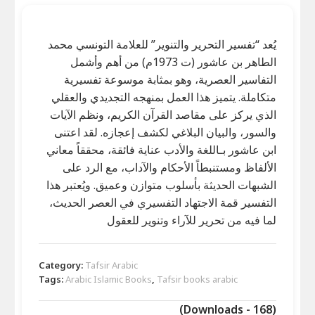
يُعد “تفسير التحرير والتنوير” للعلامة التونسي محمد
الطاهر بن عاشور (ت 1973م) من أهم وأشمل
التفاسير العصرية، وهو بمثابة موسوعة تفسيرية
متكاملة. يتميز هذا العمل بمنهجه التجديدي والعقلي
الذي يركز على مقاصد القرآن الكريم، ونظم الآيات
والسور، والبيان البلاغي لكشف إعجازه. لقد اعتنى
ابن عاشور بـاللغة والأدب عناية فائقة، محققاً معاني
الألفاظ ومستنبطاً الأحكام والآداب، مع الرد على
الشبهات الحديثة بأسلوب متوازن وعميق. ويُعتبر هذا
التفسير قمة الاجتهاد التفسيري في العصر الحديث،
لما فيه من تحرير للآراء وتنوير للعقول
Category:
Tafsir Arabic
Tags:
Arabic Islamic Books
,
Tafsir books arabic
(Downloads - 168)