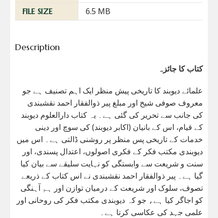
6.5 MB
FILE SIZE
Description
کتاب کا جائزہ
علمائے دیوبند کا تاریخی پیش منظر ایک اہم تصنیف ہے جو
معروف صوفی شیخ اور مبلغ پیر ذوالفقار احمد نقشبندی
کی جانب سے تحریر کی گئی ہے۔ یہ کتاب دارالعلوم دیوبند
کے قیام، اس کے بانیان (اکابر دیوبند) کی سوچ اور دینی
خدمات کے تاریخی پس منظر پر روشنی ڈالتی ہے۔ اس میں
دیوبندی مکتب فکر کے فکری اصولوں، اعتدال پسندی، اور
سنت و شریعت سے وابستگی کو نہایت سلیقے سے بیان کیا
گیا ہے۔ پیر ذوالفقار احمد نقشبندی نے اس کتاب کے ذریعے
تصوف، سلوک اور شریعت کے درمیان توازن اور ہم آہنگی
کو اجاگر کیا ہے، جو کہ دیوبندی مکتب فکر کی روحانی اور
علمی جہد کی عکاسی کرتا ہے۔