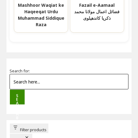
Mashhoor Waqiat ke
Fazail e-Aamaal
فضائل اعمال مولانا محمد
Haqeeqat Urdu
ذکریا کاندھیلوی
Muhammad Siddique
Raza
Search for:
S
E
A
R
C
H
B
U
T
T
Filter products
O
N