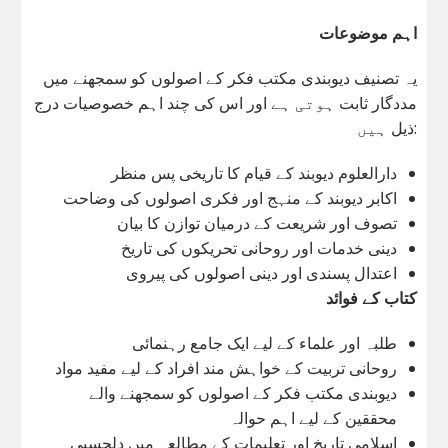
اہم موضوعات
یہ تصنیف دیوبندی مکتب فکر کے اصولوں کو سمجھنے میں
مددگار ثابت ہوتی ہے اور اس کی چند اہم خصوصیات درج
ذیل ہیں:
دارالعلوم دیوبند کے قیام کا تاریخی پس منظر
اکابر دیوبند کے منہج اور فکری اصولوں کی وضاحت
تصوف اور شریعت کے درمیان توازن کا بیان
دینی خدمات اور روحانی تحریکوں کی تاریخ
اعتدال پسندی اور دینی اصولوں کی پیروی
کتاب کے فوائد
طلبہ اور علماء کے لیے ایک جامع رہنمائی
روحانی تربیت کے خواہش مند افراد کے لیے مفید مواد
دیوبندی مکتب فکر کے اصولوں کو سمجھنے والے
محققین کے لیے اہم حوالہ
اسلامی تاریخ اور تعلیمات کے مطالعہ میں دلچسپی