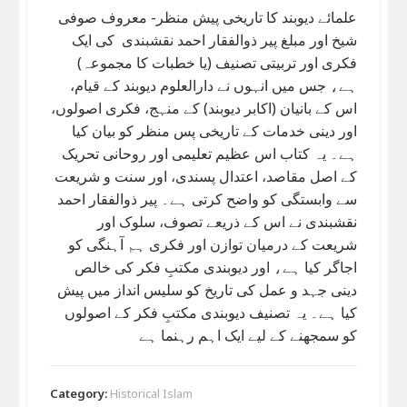
علمائے دیوبند کا تاریخی پیش منظر- معروف صوفی
شیخ اور مبلغ پیر ذوالفقار احمد نقشبندی کی ایک
فکری اور تربیتی تصنیف (یا خطبات کا مجموعہ)
ہے، جس میں انہوں نے دارالعلوم دیوبند کے قیام،
اس کے بانیان (اکابر دیوبند) کے منہج، فکری اصولوں،
اور دینی خدمات کے تاریخی پس منظر کو بیان کیا
ہے۔ یہ کتاب اس عظیم تعلیمی اور روحانی تحریک
کے اصل مقاصد، اعتدال پسندی، اور سنت و شریعت
سے وابستگی کو واضح کرتی ہے۔ پیر ذوالفقار احمد
نقشبندی نے اس کے ذریعے تصوف، سلوک اور
شریعت کے درمیان توازن اور فکری ہم آہنگی کو
اجاگر کیا ہے، اور دیوبندی مکتبِ فکر کی خالص
دینی جہد و عمل کی تاریخ کو سلیس انداز میں پیش
کیا ہے۔ یہ تصنیف دیوبندی مکتبِ فکر کے اصولوں
کو سمجھنے کے لیے ایک اہم رہنما ہے
Category:
Historical Islam