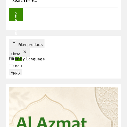
S
E
A
R
C
H
B
U
T
T
Filter products
O
N
Close
Filter by Language
Language
Urdu
Apply