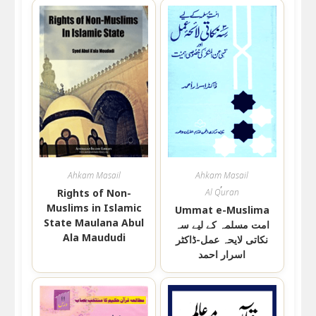
Ahkam Masail
Ahkam Masail
,
Rights of Non-
Al Quran
Muslims in Islamic
Ummat e-Muslima
State Maulana Abul
امت مسلمہ کے لیے سہ
Ala Maududi
نکاتی لایحہ عمل-ڈاکٹر
اسرار احمد