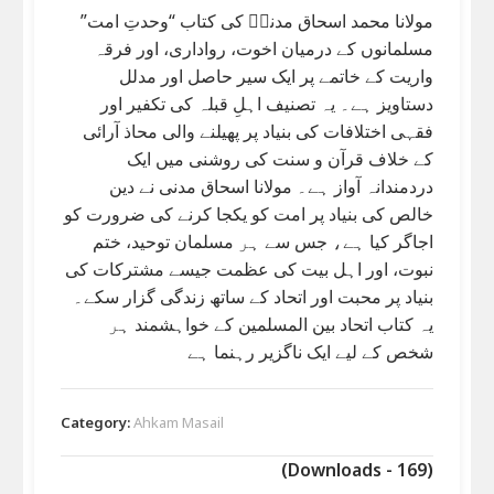
مولانا محمد اسحاق مدنیؒ کی کتاب “وحدتِ امت”
مسلمانوں کے درمیان اخوت، رواداری، اور فرقہ
واریت کے خاتمے پر ایک سیر حاصل اور مدلل
دستاویز ہے۔ یہ تصنیف اہلِ قبلہ کی تکفیر اور
فقہی اختلافات کی بنیاد پر پھیلنے والی محاذ آرائی
کے خلاف قرآن و سنت کی روشنی میں ایک
دردمندانہ آواز ہے۔ مولانا اسحاق مدنی نے دین
خالص کی بنیاد پر امت کو یکجا کرنے کی ضرورت کو
اجاگر کیا ہے، جس سے ہر مسلمان توحید، ختم
نبوت، اور اہل بیت کی عظمت جیسے مشترکات کی
بنیاد پر محبت اور اتحاد کے ساتھ زندگی گزار سکے۔
یہ کتاب اتحاد بین المسلمین کے خواہشمند ہر
شخص کے لیے ایک ناگزیر رہنما ہے
Category:
Ahkam Masail
(Downloads - 169)