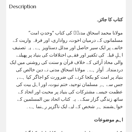
Description
کتاب کا جائزہ
مولانا محمد اسحاق مدنیؒ کی کتاب “وحدتِ امت”
مسلمانوں کے درمیان اخوت، رواداری، اور فرقہ واریت کے
خاتمے پر ایک سیر حاصل اور مدلل دستاویز ہے۔ یہ تصنیف
اہلِ قبلہ کی تکفیر اور فقہی اختلافات کی بنیاد پر پھیلنے
والی محاذ آرائی کے خلاف قرآن و سنت کی روشنی میں ایک
دردمندانہ آواز ہے۔ مولانا اسحاق مدنی نے دین خالص کی
بنیاد پر امت کو یکجا کرنے کی ضرورت کو اجاگر کیا ہے،
جس سے ہر مسلمان توحید، ختم نبوت، اور اہل بیت کی
عظمت جیسے مشترکات کی بنیاد پر محبت اور اتحاد کے
ساتھ زندگی گزار سکے۔ یہ کتاب اتحاد بین المسلمین کے
خواہشمند ہر شخص کے لیے ایک ناگزیر رہنما ہے۔
اہم موضوعات