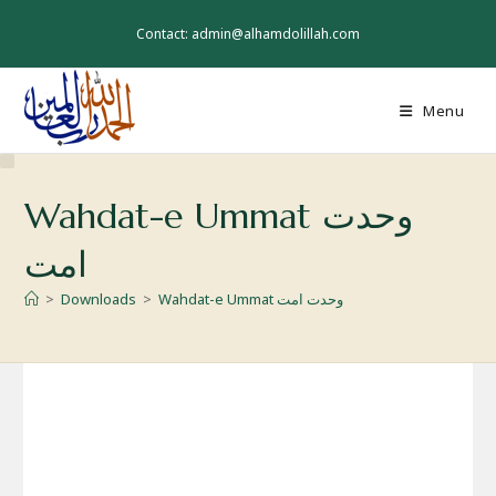
Skip
to
Contact: admin@alhamdolillah.com
content
Menu
Wahdat-e Ummat وحدت
امت
Wahdat-e Ummat وحدت امت
>
Downloads
>