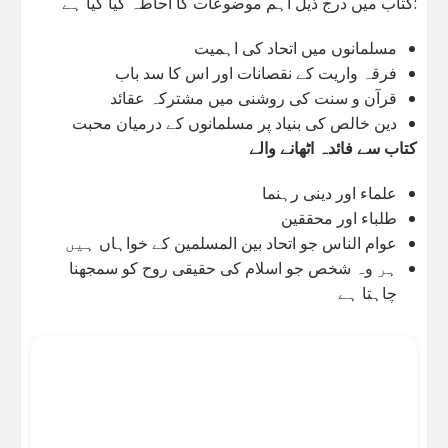
کتاب میں درج ذیل اہم موضوعات کا احاطہ کیا گیا ہے:
مسلمانوں میں اتحاد کی اہمیت
فرقہ واریت کے نقصانات اور اس کا سد باب
قرآن و سنت کی روشنی میں مشترکہ عقائد
دین خالص کی بنیاد پر مسلمانوں کے درمیان محبت
کتاب سے فائدہ اٹھانے والے
علماء اور دینی رہنما
طلباء اور محققین
عوام الناس جو اتحاد بین المسلمین کے خواہاں ہیں
ہر وہ شخص جو اسلام کی حقیقی روح کو سمجھنا
چاہتا ہے