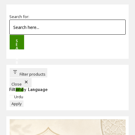
Search for:
S
E
A
R
C
H
B
U
T
T
Filter products
O
N
Close
Filter by Language
Language
Urdu
Apply