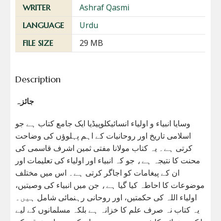
Ashraf Qasmi
WRITER
Urdu
LANGUAGE
29 MB
FILE SIZE
Description
جائزہ
وسایا انبیاء و اولیاء انسائیکلوپیڈیا ایک جامع کتاب ہے جو
اسلامی تاریخ اور روحانیات کے اہم پہلوؤں کی وضاحت
کرتی ہے۔ یہ کتاب مولانا مفتی ثمین اشرف قاسمی کی
محنت کا نتیجہ ہے، جو کہ انبیاء اور اولیاء کی تعلیمات اور
ان کے پیغامات کو اجاگر کرتی ہے۔ اس میں مختلف
موضوعات کا احاطہ کیا گیا ہے، جن میں انبیاء کی وصیتیں،
اولیاء اللہ کی حکمتیں، اور روحانی رہنمائی شامل ہیں۔
یہ کتاب نہ صرف علم کا خزانہ ہے بلکہ مسلمانوں کے لیے