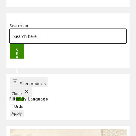
Search for:
S
E
A
R
C
H
B
U
T
T
Filter products
O
N
Close
Filter by Language
Language
Urdu
Apply