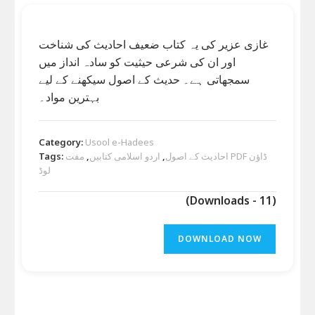
غازی عزیر کی یہ کتاب ضعیف احادیث کی شناخت
اور ان کی شرعی حیثیت کو سادہ انداز میں
سمجھاتی ہے۔ حدیث کے اصول سیکھنے کے لیے
بہترین مواد۔
Category:
Usool e-Hadees
احادیث کے اصول
,
اردو اسلامی کتابیں
,
مفت PDF ڈاؤن
Tags:
لوڈ
(Downloads - 11)
DOWNLOAD NOW