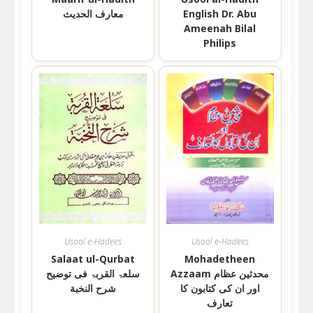
English Dr. Abu
معارف الحدیث
Ameenah Bilal
Philips
Usool e-Hadees
Usool e-Hadees
Salaat ul-Qurbat
Mohadetheen
Azzaam محدثین عظام
سلعۃ القربۃ فی توضیح
اور ان کی کتابون کا
شرح النخبة
تعارف