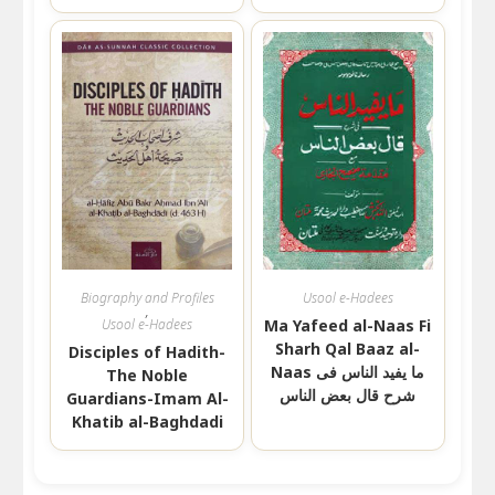
Biography and Profiles
Usool e-Hadees
,
Usool e-Hadees
Ma Yafeed al-Naas Fi
Sharh Qal Baaz al-
Disciples of Hadith-
Naas ما یفید الناس فی
The Noble
شرح قال بعض الناس
Guardians-Imam Al-
Khatib al-Baghdadi