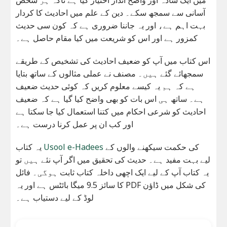
آسانی سے سمجھ سکے۔ دین کے علم میں احادیث کا کردار
بہت اہم ہے، اور یہ جاننا ضروری ہے کہ کون سی حدیث
کمزور ہے اور اس کو شریعت میں کیا مقام حاصل ہے۔
اس کتاب میں آپ کو ضعیف احادیث کی تشخیص کے طریقے
سمجھائے گئے ہیں۔ مصنف نے عملی مثالوں کے ساتھ بتایا
ہے کہ ہم یہ کیسے معلوم کریں کہ کوئی حدیث ضعیف
ہے۔ ساتھ ہی اس بات کو بھی واضح کیا گیا ہے کہ ضعیف
احادیث کو شرعی احکام میں کتنا استعمال کیا جا سکتا ہے
اور کب ان پر عمل کرنا درست ہے۔
کی حکمت سیکھنے والوں کے
Usool e-Hadees
یہ کتاب
لیے بہت مفید ہے۔ حدیث کی تحقیق میں اگر آپ نئے ہیں تو
یہ کتاب آپ کے لیے ایک اچھی داخلہ کتاب ثابت ہوگی۔ فائل
کا سائز 9.5 میگا بائٹس ہے اور یہ PDF کی شکل میں ڈاؤن
لوڈ کے لیے دستیاب ہے۔