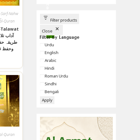
C
H
B
U
t-Sarf-Nahw
T
,
T
Filter products
al-Quran
O
N
-Talawat
Close
آداب تلا
Filter by Language
طریقہ حف
Language
Urdu
وحفظ ق
English
Arabic
Hindi
Roman Urdu
Sindhi
Bengali
Apply
al-Quran