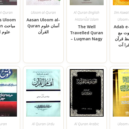
al-Quran
Uloom al-Quran
Al Quran English
Ilm Aswa
,
s Uloom
Aasan Uloom al-
Historical Islam
Uloom 
Quran آسان علوم
مبا
The Well
Adab e
القرآن
علوم ا
Travelled Quran
وت مع
– Luqman Nagy
ظ قرآن
را آت
Quran
Al Quran Urdu
Al Quran Arabic
Uloom 
,