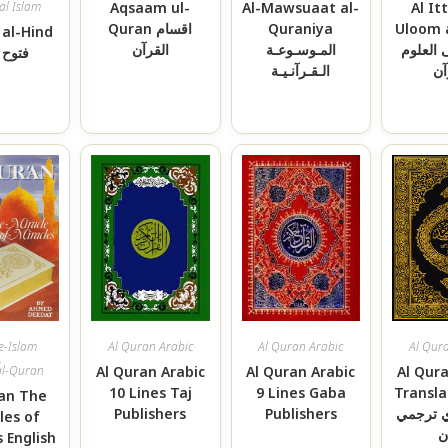
cal Islam
Aqsaam ul-
Al-Mawsuaat al-
Al It
Quran اقسام
Quraniya
Uloom 
 al-Hind
 العلوم
المـوسـوعـة
القرآن
فتوح ا
آن
الـقـرآنـيـة
e-Islam
Al Quran Arabic
Al Quran Arabic
Al Qur
,
al-Quran
Al Quran Arabic
Al Quran Arabic
Al Qura
10 Lines Taj
9 Lines Gaba
Translatio
ran The
Publishers
Publishers
ي ترجمي
les of
ن
s English