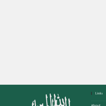
Links
About