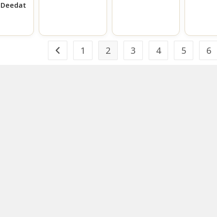
 Deedat
1
2
3
4
5
6