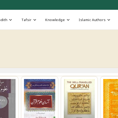
dith
Tafsir
Knowledge
Islamic Authors