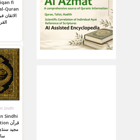
tiqan fi
al-Quran
الاتقان فی
القر
an Sindhi
n Sindhi
n قرآن
مجيد سنڌ
سا