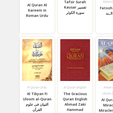
Tafsir Surah
Histori
Al Quran Al
Kausar تفسير
Fatooh
Kareem in
سورة الكوثر
لہند
Roman Urdu
Al Quran Urdu
Al Quran English
Arkan 
Al Tibyan Fi
The Gracious
Uloom 
Uloom al-Quran
Quran English
Al Qu
التبیان فی علوم
Ahmad Zaki
Mirac
القرآن
Hammad
Miracle