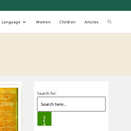
Toggle
Language
Women
Children
Articles
website
search
Search for:
S
E
A
R