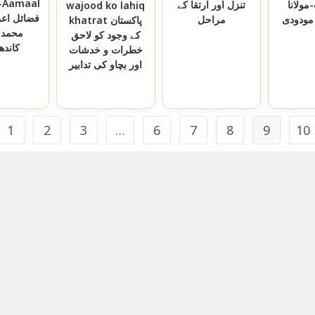
e-Aamaal
مولانا
تنزل اور ارتقا کے
wajood ko lahiq
فضائل اعما
 مودودی
مراحل
khatrat پاکستان
محمد ذ
کے وجود کو لاحق
کاندھ
خطرات و خدشات
اور بچاو کی تدابیر
1
2
3
…
6
7
8
9
10