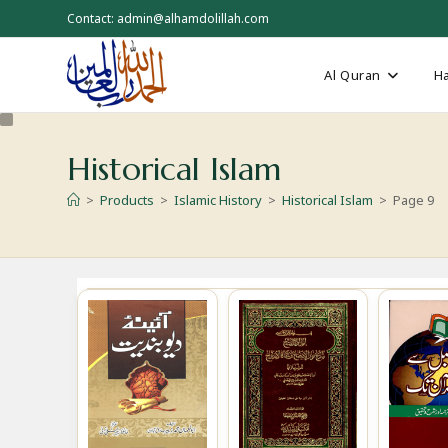
Skip
Contact: admin@alhamdolillah.com
to
content
Al Quran
Ha
Historical Islam
>
Products
>
Islamic History
>
Historical Islam
>
Page 9