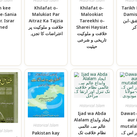
cal Islam
Historical Islam
Historical Islam
Histori
m kee
Khilafat o-
Khilafat o-
Tarikh
-e-Sania
Malukiat Par
Malookiat
Damishq 
r. Israr
Aitraz Ka Tajzia
Tareekhi o-
شق-ابن
med
خلافت و ملوکیت پر
Sharei Haysiat
كر
خلافت و ملوکیت
اعتراضات کا تجزیہ
تاریخی و شرعی
حیثیت
Historical Islam
Histori
Ijad wa Abda
Dawat-
Alalam ایجاد وابداع
aur 
Historical Islam
mutalabat
عالم سے عالمی
cal Islam
ر اس کے
نظام خلافت تک
Pakistan kay