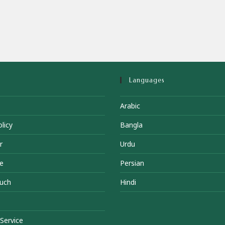
Languages
Arabic
licy
Bangla
r
Urdu
e
Persian
ouch
Hindi
Service