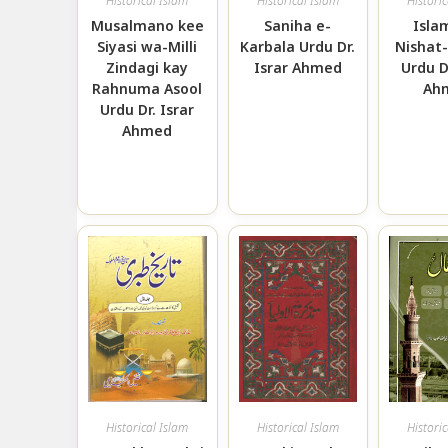
Historical Islam
Historical Islam
Histori
Musalmano kee
Saniha e-
Isla
Siyasi wa-Milli
Karbala Urdu Dr.
Nishat
Zindagi kay
Israr Ahmed
Urdu D
Rahnuma Asool
Ah
Urdu Dr. Israr
Ahmed
Historical Islam
Historical Islam
Histori