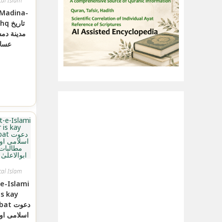
cal Islam
 Madina-
تاريخ
مدينة دم
عسا
cal Islam
e-Islami
is kay
 دعوت
اسلامی او