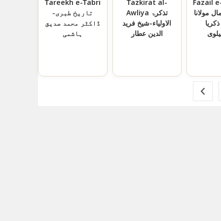
Tareekh e-Tabri
Tazkirat al-
Fazail 
ل مولانا
Awliya تذکرۃ
تاریخ طبری-
کریا
الاولیاء-شیخ فرید
ڈاکٹر محمد صدیق
یلوی
الدین عطار
ہاشمی