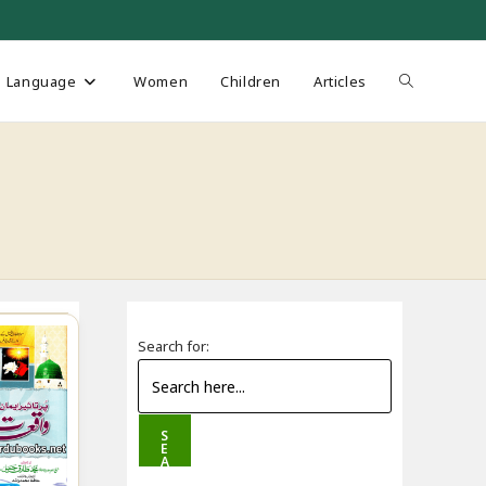
Toggle
Language
Women
Children
Articles
website
search
Search for:
S
E
A
R