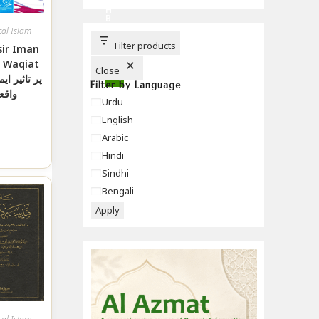
C
H
B
U
cal Islam
T
T
Filter products
sir Iman
O
N
 Waqiat
Close
پر تاثیر ای
Filter by Language
واقع
Language
Urdu
English
Arabic
Hindi
Sindhi
Bengali
Apply