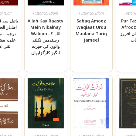
cal Islam
Historical Islam
Historical Islam
Histori
بائبل سے –
Allah Kay Raasty
Sabaq Amooz
Pur Ta
اظہار الحق
Mein Nikalnay
Waqiaat Urdu
Afrooz
ترجمہ، مول
Waloon اللہ کے
Maulana Tariq
مان افروز
علی، مفت
رستےمیں نکلنے
Jameel
ات
والوں کی حیرت
تقی عث
انگیز کارگزاریاں