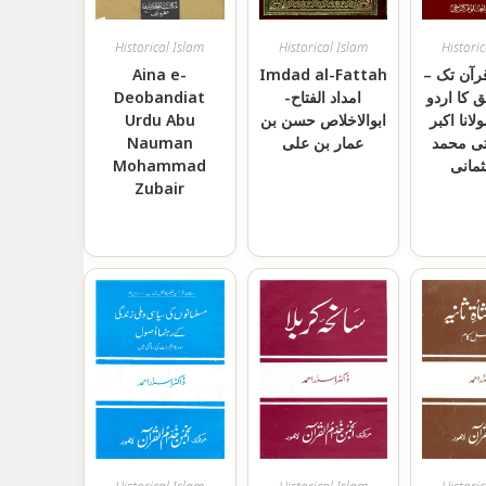
Historical Islam
Historical Islam
Histori
Aina e-
Imdad al-Fattah
 قرآن تک
Deobandiat
امداد الفتاح-
 کا اردو
Urdu Abu
ابوالاخلاص حسن بن
انا اکبر
Nauman
عمار بن علی
ی محمد
Mohammad
مانی
Zubair