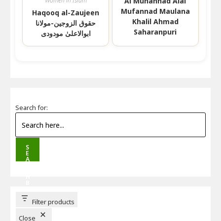
Women in Islam
Al Muhannad Alal
Mufannad Maulana
Haqooq al-Zaujeen
Khalil Ahmad
حقوق الزوجین-مولانا
Saharanpuri
ابوالاعلیٰ مودودی
Search for:
S
E
A
R
C
H
B
U
T
T
Filter products
O
N
Close