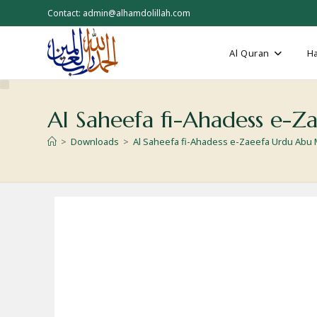
Skip
Contact: admin@alhamdolillah.com
to
content
Al Quran
Ha
Al Saheefa fi-Ahadess e
>
Downloads
>
Al Saheefa fi-Ahadess e-Zaeefa Urdu A