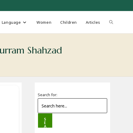
Toggle
Language
Women
Children
Articles
website
urram Shahzad
search
Search for:
S
E
A
R