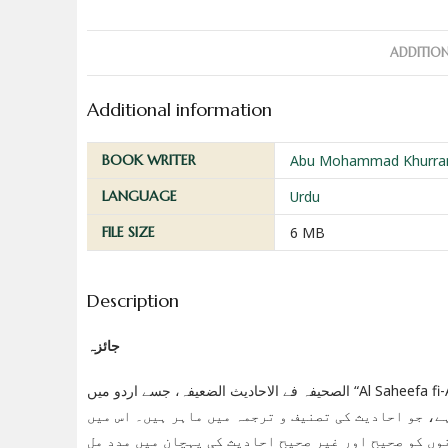
ADDITIO
Additional information
BOOK WRITER
Abu Mohammad Khurra
LANGUAGE
Urdu
FILE SIZE
6 MB
Description
جائزہ
الصحیفہ فے الاحادیث الضعیفہ، جسے اردو میں “Al Saheefa fi-Ahadess e-Zaeefa” کہا جاتا ہے، ایک اہم تحقیقی کتاب ہے جو کمزور احادیث
ے، جو احادیث کی تصنیف و ترجمہ میں ماہر ہیں۔ اس میں
وں کو صحیح اور غیر صحیح احادیث کی پہچان میں مدد مل