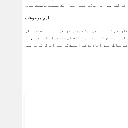
کی گئی ہے، جو اسلامی علوم میں ایک مستند شخصیت ہیں۔
اہم موضوعات
قارئین کے لئے بھی ایک قیمتی ذریعہ ہے۔ یہ احادیث کی
 کیسے صحیح احادیث کی شناخت کی جائے۔ اس کے علاوہ، یہ
کے تناظر میں احادیث کی اہمیت کو بھی اجاگر کرتی ہے۔