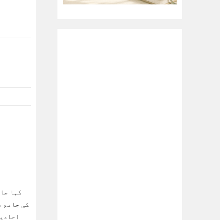
کی جامع ف
احادیث