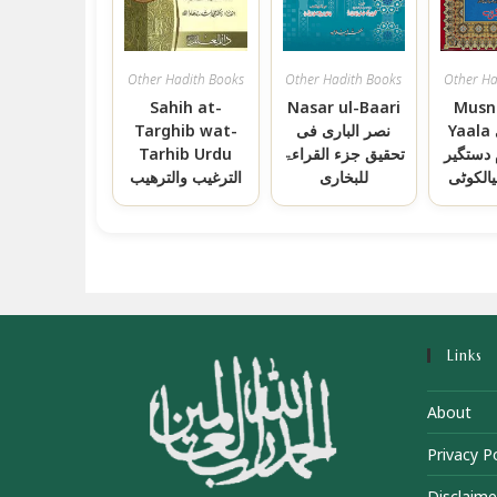
Other Hadith Books
Other Hadith Books
Other Ha
Sahih at-
Nasar ul-Baari
Musn
Targhib wat-
نصر الباری فی
Yaala مسند أبي
Tarhib Urdu
تحقیق جزء القراءۃ
 دستگیر
لکوٹی
للبخاری
الترغيب والترهيب
Links
About
Privacy Po
Disclaime