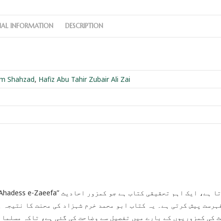
NAL INFORMATION
DESCRIPTION
m Shahzad
,
Hafiz Abu Tahir Zubair Ali Zai
ہرست پیش کرتی ہے۔ یہ کتاب ابو محمد خرم شہزاد کی محنت کا نتیجہ ہ
 کی کمزوریوں کے بارے میں تفصیل سے وضاحت کی گئی ہے، تاکہ مسلمان