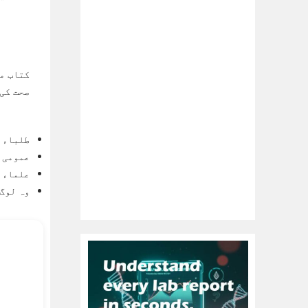
کتاب می
صحت کی 
طلباء 
عمومی ق
علماء 
وہ لوگ 