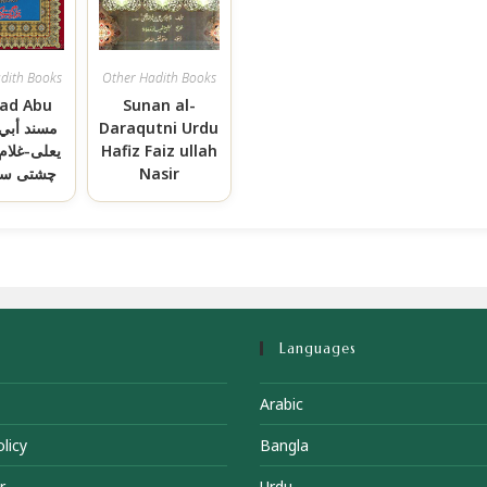
dith Books
Other Hadith Books
ad Abu
Sunan al-
Daraqutni Urdu
يعلى-غلام
Hafiz Faiz ullah
چشتی سیا
Nasir
Languages
Arabic
licy
Bangla
r
Urdu