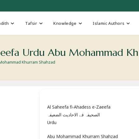
dith
Tafsir
Knowledge
Islamic Authors
-Zaeefa Urdu Abu Mohammad Kh
bu Mohammad Khurram Shahzad
Al Saheefa fi-Ahadess e-Zaeefa
الصحیفہ فے الاحادیث الضعیفہ
Urdu
Abu Mohammad Khurram Shahzad