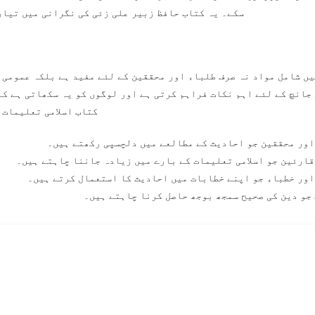
سکے۔ یہ کتاب حافظ زبیر علی زئی کی نگرانی میں تیار 
ں شامل مواد نہ صرف طلباء اور محققین کے لئے مفید ہے بلکہ عمومی 
جانچ کے لئے اہم نکات فراہم کرتی ہے اور لوگوں کو یہ سکھاتی ہے کہ
کتاب اسلامی تعلیمات 
اور محققین جو احادیث کے مطالعے میں دلچسپی رکھتے ہیں۔
ارئین جو اسلامی تعلیمات کے بارے میں زیادہ جاننا چاہتے ہیں۔
اور خطباء جو اپنے خطابات میں احادیث کا استعمال کرتے ہیں۔
جو دین کی صحیح سمجھ بوجھ حاصل کرنا چاہتے ہیں۔