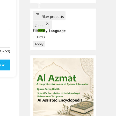
C
H
B
U
T
T
Filter products
O
N
Close
Filter by Language
Language
Urdu
Apply
(Downloads - 51)
OW