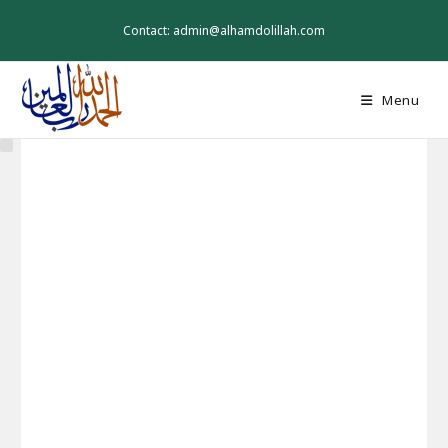
Skip
to
Contact: admin@alhamdolillah.com
content
Menu