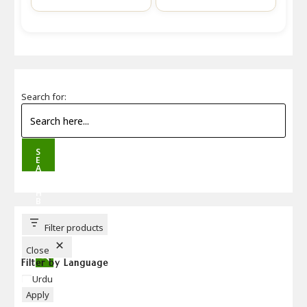
Search for:
S
E
A
R
C
H
B
U
T
T
Filter products
O
N
Close
Filter by Language
Language
Urdu
Apply