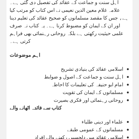
اہل سنت و جماعت کے عقائد کی تفصیل دی گئی ہے۔
علامہ غلام معین الدین نعیمی نے اس کتاب کو مرتب کیا
ہے، جس کا مقصد مسلمانوں کو صحیح عقائد کی تعلیم دینا
اور ان کے ایمان کو مضبوط کرنا ہے۔ یہ کتاب نہ صرف
علمی حیثیت رکھتی ہے بلکہ روحانی رہنمائی بھی فراہم
کرتی ہے۔
اہم موضوعات
اسلامی عقائد کی بنیادی تشریح
اہل سنت و جماعت کے اصول و ضوابط
امام ابو حنیفہ کی تعلیمات کا احاطہ
مسلمانوں کے ایمان کی تقویت
روحانی رہنمائی اور فکری بصیرت
کتاب سے فائدہ اٹھانے والے
علماء اور دینی طلباء
مسلمانوں کے عمومی طبقے
اسلامی عقائد میں دلچسپی رکھنے والے افراد