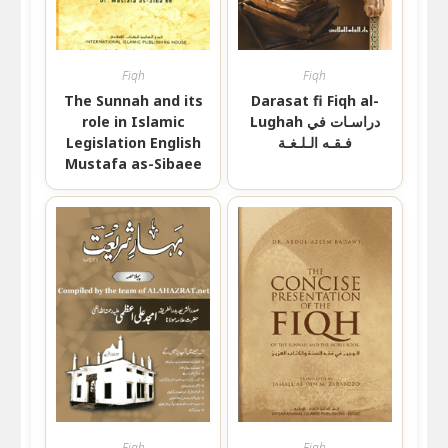
Fiqh
Fiqh
The Sunnah and its
Darasat fi Fiqh al-
role in Islamic
Lughah دراسـات في
Legislation English
فـقـه الـلـغـة
Mustafa as-Sibaee
Fiqh
Fiqh