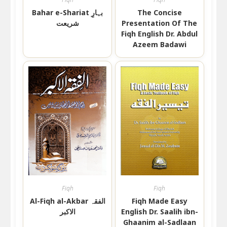
Bahar e-Shariat بہارِ
The Concise
شریعت
Presentation Of The
Fiqh English Dr. Abdul
Azeem Badawi
Fiqh
Fiqh
Al-Fiqh al-Akbar الفقہ
Fiqh Made Easy
الاکبر
English Dr. Saalih ibn-
Ghaanim al-Sadlaan