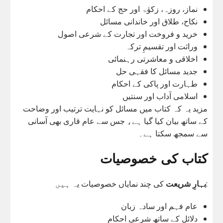
نماز، روزہ، زکوٰۃ اور حج کے احکام
نکاح، طلاق اور خاندانی مسائل
خرید و فروخت اور تجارت کے شرعی اصول
وراثت اور تقسیمِ ترکہ
اخلاقی و معاشرتی رہنمائی
جدید مسائل کا فقہی حل
طہارت اور پاکی کے احکام
اسلامی آداب اور سنتیں
مزید یہ کہ کتاب میں مسائل کو نہایت ترتیب اور وضاحت
کے ساتھ بیان کیا گیا ہے، جس سے عام قاری بھی آسانی
سے سمجھ سکتا ہے۔
کتاب کی خصوصیات
کی چند نمایاں خصوصیات یہ ہیں:
بہارِ شریعت
عام فہم اور سادہ زبان
دلائل کے ساتھ شرعی احکام