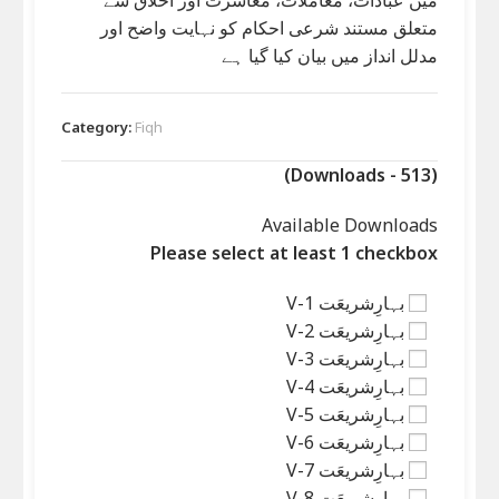
میں عبادات، معاملات، معاشرت اور اخلاق سے
متعلق مستند شرعی احکام کو نہایت واضح اور
مدلل انداز میں بیان کیا گیا ہے
Category:
Fiqh
(Downloads - 513)
Available Downloads
Please select at least 1 checkbox
بہارِشریعَت V-1
بہارِشریعَت V-2
بہارِشریعَت V-3
بہارِشریعَت V-4
بہارِشریعَت V-5
بہارِشریعَت V-6
بہارِشریعَت V-7
بہارِشریعَت V-8