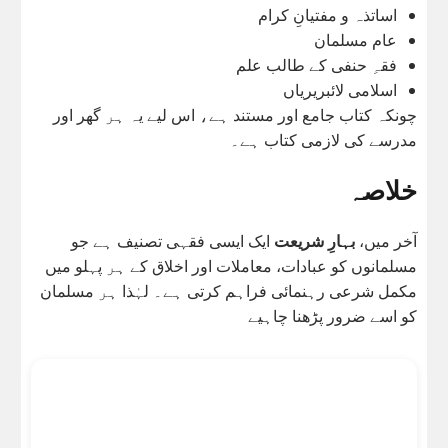
اساتذہ و مفتیانِ کرام
عام مسلمان
فقہِ حنفی کے طالب علم
اسلامی لائبریریاں
چونکہ کتاب جامع اور مستند ہے، اس لیے یہ ہر گھر اور
مدرسے کی لازمی کتاب ہے۔
خلاصہ
آخر میں،
بہارِ شریعت
ایک ایسی فقہی تصنیف ہے جو
مسلمانوں کو عبادات، معاملات اور اخلاق کے ہر پہلو میں
مکمل شرعی رہنمائی فراہم کرتی ہے۔ لہٰذا ہر مسلمان
کو اسے ضرور پڑھنا چاہیے