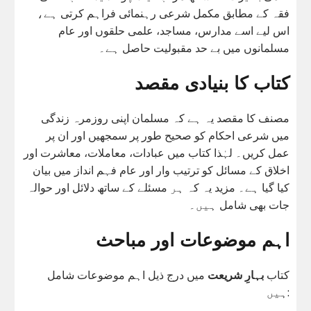
فقہ کے مطابق مکمل شرعی رہنمائی فراہم کرتی ہے،
اس لیے اسے مدارس، مساجد، علمی حلقوں اور عام
مسلمانوں میں بے حد مقبولیت حاصل ہے۔
کتاب کا بنیادی مقصد
مصنف کا مقصد یہ ہے کہ مسلمان اپنی روزمرہ زندگی
میں شرعی احکام کو صحیح طور پر سمجھیں اور ان پر
عمل کریں۔ لہٰذا کتاب میں عبادات، معاملات، معاشرت اور
اخلاق کے مسائل کو ترتیب وار اور عام فہم انداز میں بیان
کیا گیا ہے۔ مزید یہ کہ ہر مسئلے کے ساتھ دلائل اور حوالہ
جات بھی شامل ہیں۔
اہم موضوعات اور مباحث
کتاب
بہارِ شریعت
میں درج ذیل اہم موضوعات شامل
ہیں: