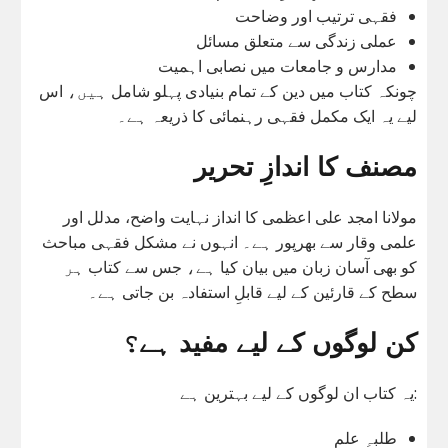
فقہی ترتیب اور وضاحت
عملی زندگی سے متعلق مسائل
مدارس و جامعات میں نصابی اہمیت
چونکہ کتاب میں دین کے تمام بنیادی پہلو شامل ہیں، اس
لیے یہ ایک مکمل فقہی رہنمائی کا ذریعہ ہے۔
مصنف کا اندازِ تحریر
مولانا امجد علی اعظمی کا انداز نہایت واضح، مدلل اور
علمی وقار سے بھرپور ہے۔ انہوں نے مشکل فقہی مباحث
کو بھی آسان زبان میں بیان کیا ہے، جس سے کتاب ہر
سطح کے قارئین کے لیے قابلِ استفادہ بن جاتی ہے۔
کن لوگوں کے لیے مفید ہے؟
یہ کتاب ان لوگوں کے لیے بہترین ہے:
طلبہِ علم