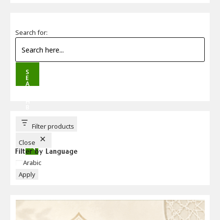
Search for:
S
E
A
R
C
H
B
U
T
T
Filter products
O
N
Close
Filter by Language
Language
Arabic
Apply