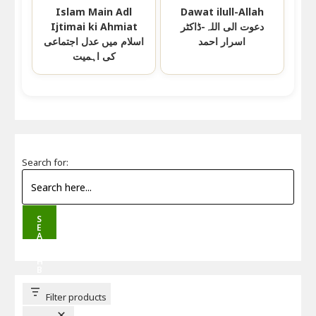
Islam Main Adl
Dawat ilull-Allah
Ijtimai ki Ahmiat
دعوت الی اللہ-ڈاکٹر
اسرار احمد
اسلام میں عدل اجتماعی
کی اہمیت
Search for:
S
E
A
R
C
H
B
U
T
T
Filter products
O
N