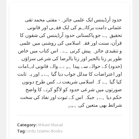
حدود آرڈیننس ایک علمی جائزہ- مفتی محمد تقی
عثمانی دامت برکاتہم کی ایک فقہی اور قانونی
تحقیق ہے جو پاکستانی حدود آرڈیننس کی شقوں کا
قرآن، سنت اور فقہ اسلامی کی روشنی میں علمی
و تنقیدی جائزہ پیش کرتی ہے۔ اس کتاب میں خاص
طور پر زنا بالجبر اور زنا بالرضا کی شرعی سزاؤں
(حدود) کے حوالے سے پیدا ہونے والے قانونی ابہامات
اور اعتراضات کا مدلل جواب دیا گیا ہے، اور یہ ثابت
کیا گیا ہے کہ اسلامی شریعت نے کس طرح دونوں
صورتوں میں شرعی حدود کو لاگو کرنے کا واضح
حکم دیا ہے، جبکہ اس کے ثبوت اور نفاذ کی سخت
شرائط بھی متعین کی ہیں
Category:
Ahkam Masail
Tag:
Urdu Islamic Books