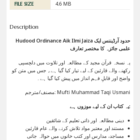
4.6 MB
FILE SIZE
Description
Hudood Ordinance Aik Ilmi Jaiza حدود آرڈیننس ایک
علمی جائزہ کا مختصر تعارف
یہ نسخہ قرآن مجید کے مطالعہ اور تلاوت میں دلچسپی
رکھنے والے قارئین کے لیے تیار کیا گیا ہے، جس میں متن کو
واضح اور قابلِ فہم انداز میں پیش کیا گیا ہے۔
مصنف/مترجم: Mufti Muhammad Taqi Usmani
یہ کتاب ان کے لیے موزوں ہے:
دینی مطالعہ اور ذاتی تعلیم کے شائقین
مستند اور معتبر مواد تلاش کرنے والے عام قارئین
مساجد، مدارس اور کتب خانوں میں حوالہ جاتی