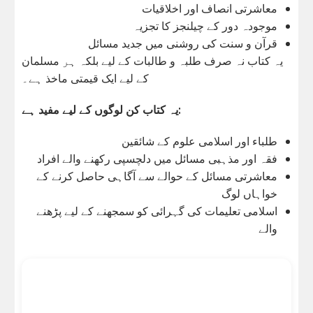
معاشرتی انصاف اور اخلاقیات
موجودہ دور کے چیلنجز کا تجزیہ
قرآن و سنت کی روشنی میں جدید مسائل
یہ کتاب نہ صرف طلبہ و طالبات کے لیے بلکہ ہر مسلمان
کے لیے ایک قیمتی ماخذ ہے۔
یہ کتاب کن لوگوں کے لیے مفید ہے:
طلباء اور اسلامی علوم کے شائقین
فقہ اور مذہبی مسائل میں دلچسپی رکھنے والے افراد
معاشرتی مسائل کے حوالے سے آگاہی حاصل کرنے کے
خواہاں لوگ
اسلامی تعلیمات کی گہرائی کو سمجھنے کے لیے پڑھنے
والے