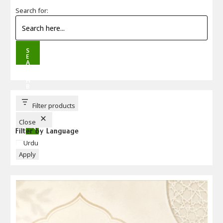
Search for:
S
E
A
R
C
H
B
U
T
T
Filter products
O
N
Close
Filter by Language
Language
Urdu
Apply