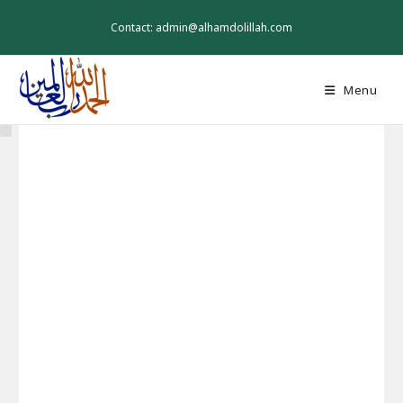
Skip
to
Contact: admin@alhamdolillah.com
content
Menu