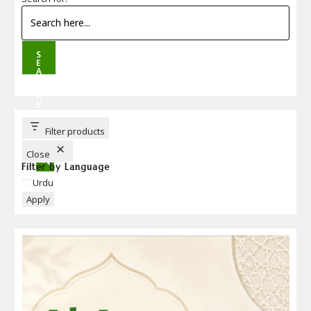
S
E
A
R
C
H
B
U
T
T
Filter products
O
N
Close
Filter by Language
Language
Urdu
Apply