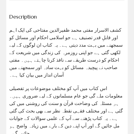
Description
کشف الاسرار مفتی محمد ظفیرالدین مفتاحی کی ایک اہم
اور قابلِ قدر تصنیف ہے جو اسلامی احکام اور مسائل کو
سمجھنے میں بہت مدد دیتی ہے۔ یہ کتاب ان لوگوں کے لیے
لکھی گئی ہے جو اپنی روزمرہ کی زندگی میں شریعت کے
احکام کو درست طریقے سے نافذ کرنا چاہتے ہیں۔ مفتی
صاحب نے پیچیدہ مسائل کو بہت سادہ اور سمجھنے میں
آسان انداز میں بیان کیا ہے۔
اس کتاب میں آپ کو مختلف موضوعات پر تفصیلی
معلومات ملے گی جو عام مسلمانوں کے لیے ضروری ہیں۔
ہر مسئلہ کی وضاحت قرآن و سنت کی روشنی میں کی
گئی ہے اور مختلف فقہی نقطہ نظر سے بھی بحث کی گئی
ہے۔ یہ کتاب پڑھنے سے آپ کے علمی سوالات کے جوابات
مل جائیں گے اور آپ اپنے دین کے بارے میں زیادہ واضح ہو
جائیں گے۔