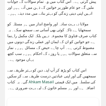
پیش کرتی ہے۔ اس کتاب میں وہ تمام سوالات کے جوابات
ملیں گے جو عام طور پر خواتین کے ذہن میں آتے ہیں اور
انہیں اپنی دینی زندگی کو بہتر بنانے میں مدد دیتے ہیں۔
مولانا نے بہت سادہ اور واضح انداز میں ہر مسئلہ کو
سمجھایا ہے تاکہ کوئی بھی آسانی سے سمجھ سکے۔ یہ
کتاب صرف فتاویٰ کا مجموعہ نہیں بلکہ ایک مکمل راہنما
ہے جو خواتین کو ان کے ایمان اور عملی زندگی دونوں میں
مضبوط کرتی ہے۔ آپ چاہے حیض کے مسائل ہوں، نماز
سے متعلق سوالات ہوں یا روزے کے احکام ہوں، سب کچھ
یہاں موجود ہے۔
اس کتاب کو پڑھ کر آپ اپنے دین کو بہتر طریقے سے
سمجھیں گی اور اپنی عبادتیں درست طریقے سے کر سکیں
گی۔ یہ کتاب
Ahkam Masail
کی سلسلہ میں ایک قیمتی
اضافہ ہے اور ہر مسلم خاتون کے لیے بہت ضروری ہے۔