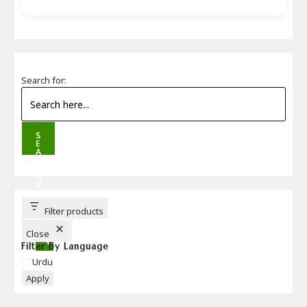
Search for:
S
E
A
R
C
H
B
U
T
T
Filter products
O
N
Close
Filter by Language
Language
Urdu
Apply