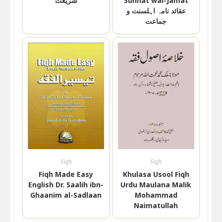
شریعت
Sunnat wal-Jamat
عقائد نامہ اہلسنت و
جماعت
Fiqh
Fiqh
Fiqh Made Easy
Khulasa Usool Fiqh
English Dr. Saalih ibn-
Urdu Maulana Malik
Ghaanim al-Sadlaan
Mohammad
Naimatullah