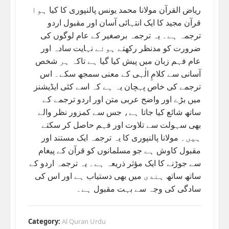
ریاض القرآن مولانا محمد یونس پالنپوری کا کیا ہوا
قرآن مجید کا ایک انتہائی آسان اور مقبول اردو
ترجمہ ہے۔ یہ ترجمہ برصغیر کے عام لوگوں کی
ضرورت کو مدنظر رکھتے ہوئے نہایت سادہ اور
عام فہم زبان میں پیش کیا گیا ہے تاکہ ہر شخص
آسانی سے کلامِ الٰہی کے معنی سمجھ سکے۔ اس
ترجمے کی خاص پہچان یہ ہے کہ اسے کئی ایڈیشنز
میں بڑے اور واضح عربی متن اور اردو ترجمے کے
ساتھ شائع کیا جاتا ہے، جس سے کمزور نظر والے
بھی سہولت سے تلاوت اور فہم حاصل کر سکتے
ہیں۔ مولانا پالنپوری کا یہ ترجمہ ایک مستند اور
مقبول کاوش ہے جو مسلمانوں کو قرآن کے پیغام
سے جوڑنے کا ایک مؤثر ذریعہ ہے۔ یہ ترجمہ اردو کے
ساتھ ساتھ ہندی میں بھی دستیاب ہے اور اس کی
سادگی کی وجہ سے بہت مقبول ہے۔
Category:
Al Quran Urdu